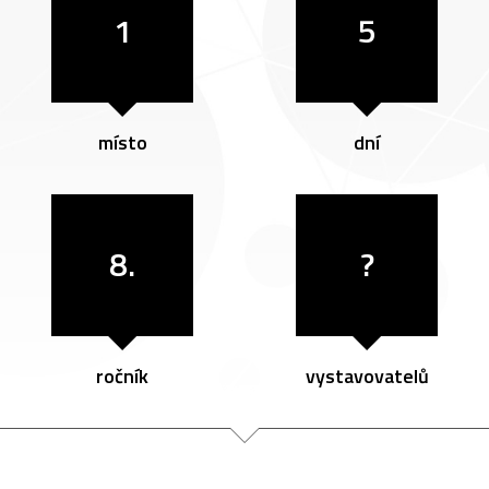
1
5
místo
dní
8.
?
ročník
vystavovatelů