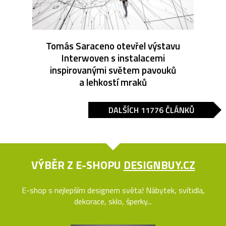
Tomás Saraceno otevřel výstavu
Interwoven s instalacemi
inspirovanými světem pavouků
a lehkostí mraků
DALŠÍCH 11776 ČLÁNKŮ
VÝBĚR Z E-SHOPU
DESIGNBUY.CZ
E-shop s nejlepším designem světa! Nábytek, svítidla,
dekorace, sklo, šperky...