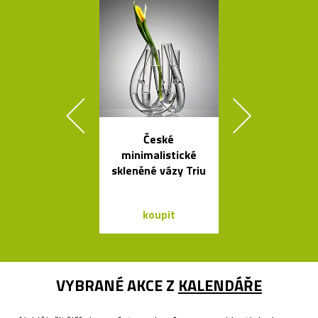
České
Čalouněná ši
minimalistické
židle Kuga
skleněné vázy Triu
Bontempi C
koupit
koupit
VYBRANÉ AKCE Z
KALENDÁŘE