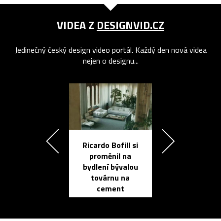
VIDEA Z
DESIGNVID.CZ
Jedinečný český design video portál. Každý den nová videa
nejen o designu...
Ricardo Bofill si
Přichází ten
proměnil na
propracovan
bydlení bývalou
elektronic
továrnu na
zápisník
cement
reMarkable