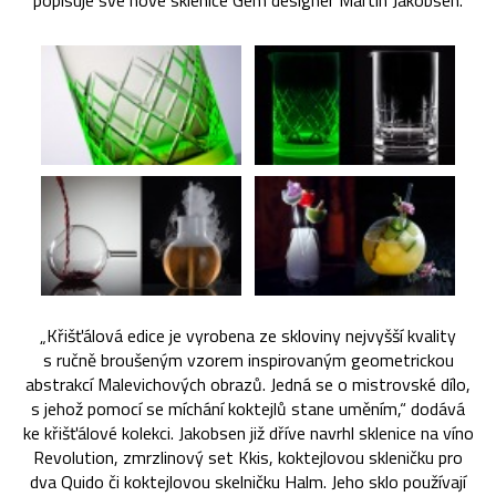
popisuje své nové sklenice Gem designér Martin Jakobsen.
„Křišťálová edice je vyrobena ze skloviny nejvyšší kvality
s ručně broušeným vzorem inspirovaným geometrickou
abstrakcí Malevichových obrazů. Jedná se o mistrovské dílo,
s jehož pomocí se míchání koktejlů stane uměním,“ dodává
ke křišťálové kolekci. Jakobsen již dříve navrhl sklenice na víno
Revolution, zmrzlinový set Kkis, koktejlovou skleničku pro
dva Quido či koktejlovou skelničku Halm. Jeho sklo používají