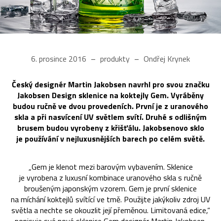
6. prosince 2016
produkty
Ondřej Krynek
Český designér Martin Jakobsen navrhl pro svou značku
Jakobsen Design sklenice na koktejly Gem. Vyráběny
budou ručně ve dvou provedeních. První je z uranového
skla a při nasvícení UV světlem svítí. Druhé s odlišným
brusem budou vyrobeny z křišťálu. Jakobsenovo sklo
je používání v nejluxusnějších barech po celém světě.
„Gem je klenot mezi barovým vybavením. Sklenice
je vyrobena z luxusní kombinace uranového skla s ručně
broušeným japonským vzorem. Gem je první sklenice
na míchání koktejlů svítící ve tmě. Použijte jakýkoliv zdroj UV
světla a nechte se okouzlit její přeměnou. Limitovaná edice,“