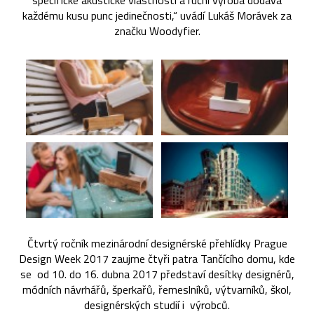
specifické akustické vlastnosti a ruční výroba dodává
každému kusu punc jedinečnosti,“ uvádí Lukáš Morávek za
značku Woodyfier.
Čtvrtý ročník mezinárodní designérské přehlídky Prague
Design Week 2017 zaujme čtyři patra Tančícího domu, kde
se od 10. do 16. dubna 2017 představí desítky designérů,
módních návrhářů, šperkařů, řemeslníků, výtvarníků, škol,
designérských studií i výrobců.