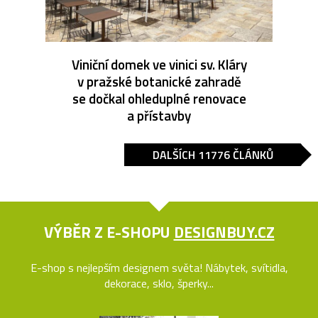
Viniční domek ve vinici sv. Kláry
v pražské botanické zahradě
se dočkal ohleduplné renovace
a přístavby
DALŠÍCH 11776 ČLÁNKŮ
VÝBĚR Z E-SHOPU
DESIGNBUY.CZ
E-shop s nejlepším designem světa! Nábytek, svítidla,
dekorace, sklo, šperky...