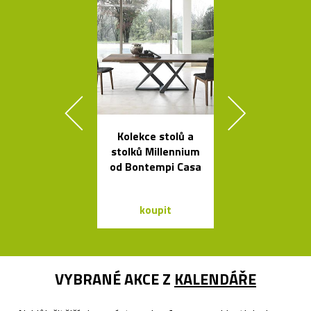
Kolekce stolů a
Skleněné bal
stolků Millennium
jako česká sví
od Bontempi Casa
Memory
koupit
koupit
VYBRANÉ AKCE Z
KALENDÁŘE