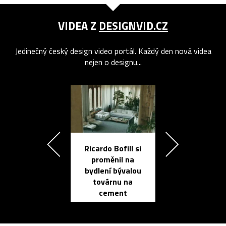
VIDEA Z
DESIGNVID.CZ
Jedinečný český design video portál. Každý den nová videa
nejen o designu...
Ricardo Bofill si
Přichází ten
proměnil na
propracovan
bydlení bývalou
elektronic
továrnu na
zápisník
cement
reMarkable