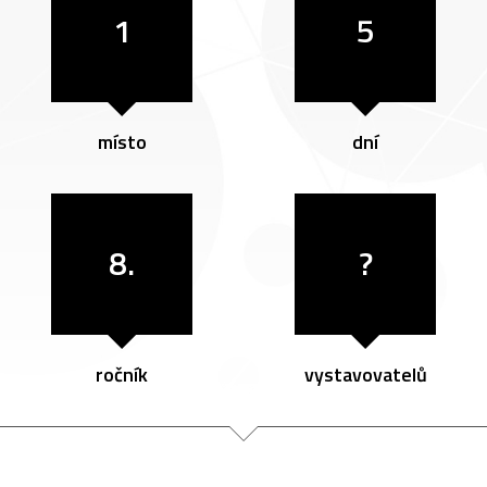
1
5
místo
dní
8.
?
ročník
vystavovatelů