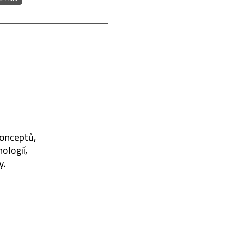
konceptů,
ologií,
y.