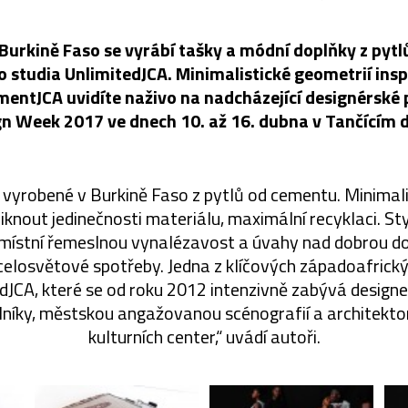
Burkině Faso se vyrábí tašky a módní doplňky z pyt
o studia UnlimitedJCA. Minimalistické geometrií ins
entJCA uvidíte naživo na nadcházející designérské 
gn Week 2017 ve dnech 10. až 16. dubna v Tančícím 
 vyrobené v Burkině Faso z pytlů od cementu. Minimal
iknout jedinečnosti materiálu, maximální recyklaci. St
í místní řemeslnou vynalézavost a úvahy nad dobrou do
 celosvětové spotřeby. Jedna z klíčových západoafrický
edJCA, které se od roku 2012 intenzivně zabývá design
lníky, městskou angažovanou scénografií a architekt
kulturních center,“ uvádí autoři.