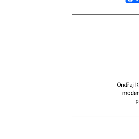
Ondřej K
modern
p