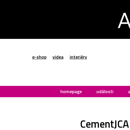
e-shop
videa
interiéry
homepage
události
CementJCA 