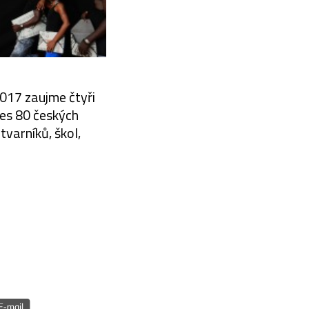
2017 zaujme čtyři
řes 80 českých
tvarníků, škol,