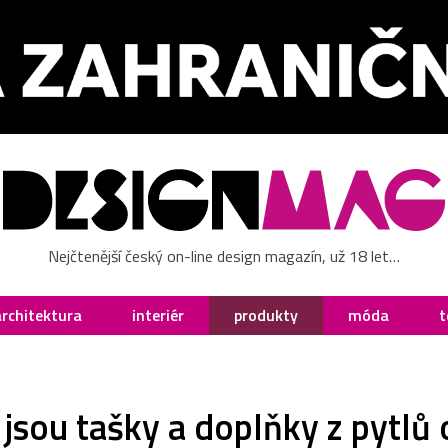
Nejčtenější český on-line design magazín, už 18 let…
architektura
interiér
produkty
móda
t
jsou tašky a doplňky z pytlů