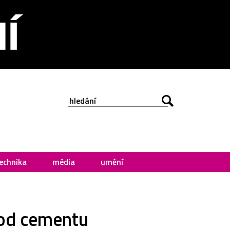
echnika
média
umění
 od cementu