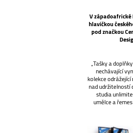
V západoafrické 
hlavičkou českéh
pod značkou Cem
Desi
„Tašky a doplňky
nechávající vyn
kolekce odrážejíc
nad udržitelností
studia unlimit
umělce a řemes