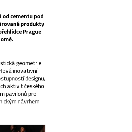
lů od cementu pod
pirované produkty
přehlídce Prague
domě.
istická geometrie
ylová inovativní
stupností designu,
ch aktivit českého
em pavilonů pro
onickým návrhem