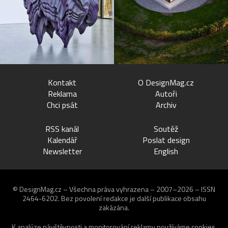
Kontakt
O DesignMag.cz
Reklama
Autoři
Chci psát
Archiv
RSS kanál
Soutěž
Kalendář
Poslat design
Newsletter
English
© DesignMag.cz – Všechna práva vyhrazena – 2007–2026 – ISSN
2464-6202.
Bez povolení redakce je další publikace obsahu
zakázána.
K analýze návštěvnosti a monitorování reklamy používáme
cookies
.