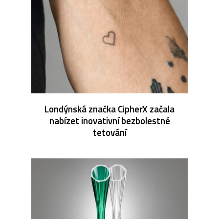
Londýnská značka CipherX začala
nabízet inovativní bezbolestné
tetování