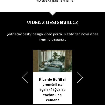
Moravská galerie v Brně
VIDEA Z
DESIGNVID.CZ
Jedinečný český design video portál. Každý den nová videa
nejen o designu...
Ricardo Bofill si
Přichází ten
proměnil na
propracovan
bydlení bývalou
elektronic
továrnu na
zápisník
cement
reMarkable