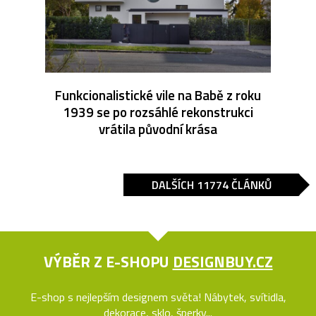
Funkcionalistické vile na Babě z roku
1939 se po rozsáhlé rekonstrukci
vrátila původní krása
DALŠÍCH 11774 ČLÁNKŮ
VÝBĚR Z E-SHOPU
DESIGNBUY.CZ
E-shop s nejlepším designem světa! Nábytek, svítidla,
dekorace, sklo, šperky...