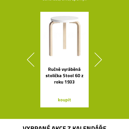
Ručně vyráběná
České křišťá
stolička Stool 60 z
sklenice 
roku 1933
britskéh
designér
koupit
koupit
VYBRANÉ AKCE Z
KALENDÁŘE