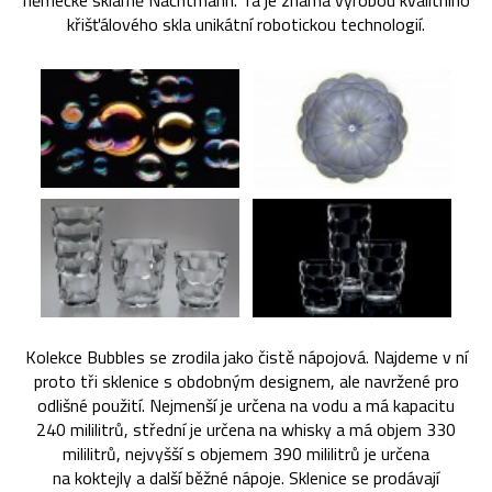
německé sklárně Nachtmann. Ta je známá výrobou kvalitního
křišťálového skla unikátní robotickou technologií.
Kolekce Bubbles se zrodila jako čistě nápojová. Najdeme v ní
proto tři sklenice s obdobným designem, ale navržené pro
odlišné použití. Nejmenší je určena na vodu a má kapacitu
240 mililitrů, střední je určena na whisky a má objem 330
mililitrů, nejvyšší s objemem 390 mililitrů je určena
na koktejly a další běžné nápoje. Sklenice se prodávají