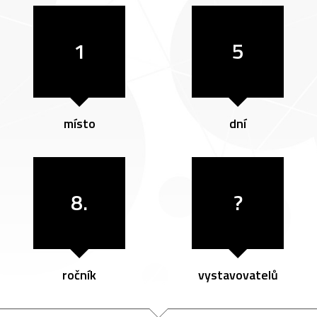
1
5
místo
dní
8.
?
ročník
vystavovatelů