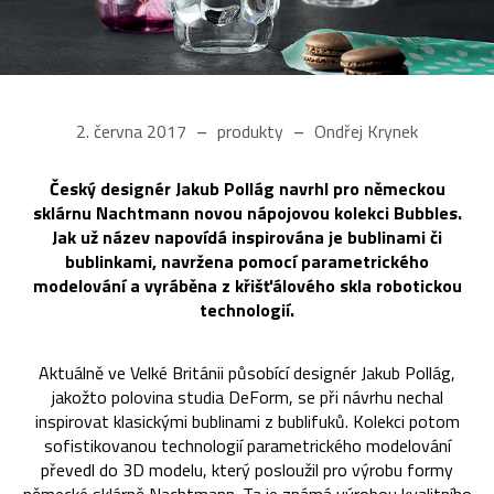
2. června 2017
produkty
Ondřej Krynek
Český designér Jakub Pollág navrhl pro německou
sklárnu Nachtmann novou nápojovou kolekci Bubbles.
Jak už název napovídá inspirována je bublinami či
bublinkami, navržena pomocí parametrického
modelování a vyráběna z křišťálového skla robotickou
technologií.
Aktuálně ve Velké Británii působící designér Jakub Pollág,
jakožto polovina studia DeForm, se při návrhu nechal
inspirovat klasickými bublinami z bublifuků. Kolekci potom
sofistikovanou technologií parametrického modelování
převedl do 3D modelu, který posloužil pro výrobu formy