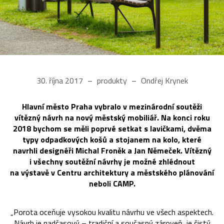
30. října 2017
produkty
Ondřej Krynek
Hlavní město Praha vybralo v mezinárodní soutěži
vítězný návrh na nový městský mobiliář. Na konci roku
2018 bychom se měli poprvé setkat s lavičkami, dvěma
typy odpadkových košů a stojanem na kolo, které
navrhli designéři Michal Froněk a Jan Němeček. Vítězný
i všechny soutěžní návrhy je možné zhlédnout
na výstavě v Centru architektury a městského plánování
neboli CAMP.
„Porota oceňuje vysokou kvalitu návrhu ve všech aspektech.
Návrh je nadčasový – tradiční a současný zároveň, je čistý