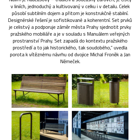
v liniích, jednoduchý a kultivovaný v celku i v detailu. Celek
působí subtilním dojem a přitom je konstrukčně stabilní.
Designérské řešení je sofistikované a koherentní. Set prvků
je celistvý a podporuje záměr města Prahy sjednotit prvky
pražského mobiliáře a je v souladu s Manuálem veřejných
prostranství Prahy. Set zapadá do kontextu pražského
prostředí a to jak historického, tak soudobého,“ uvedla
porota k vítěznému návrhu od dvojice Michal Froněk a Jan
Němeček.