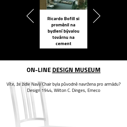
Ricardo Bofill si
Přichází ten
proměnil na
propracovan
bydlení bývalou
elektronic
továrnu na
zápisník
cement
reMarkable
ON-LINE
DESIGN MUSEUM
Víte, že židle Navy Chair byla původně navržena pro armádu?
Design 1944, Wilton C. Dinges, Emeco