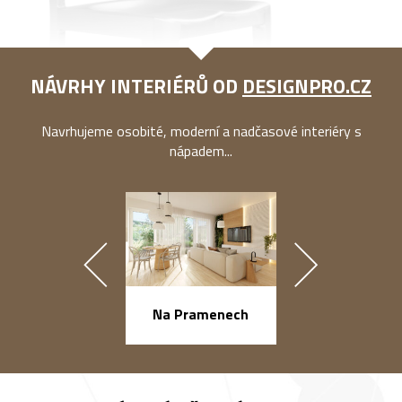
NÁVRHY INTERIÉRŮ OD
DESIGNPRO.CZ
Navrhujeme osobité, moderní a nadčasové interiéry s
nápadem...
náměstí Na Ba
Na Pramenech