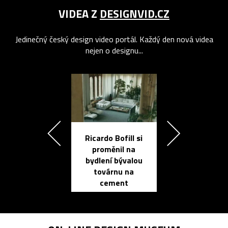
VIDEA Z
DESIGNVID.CZ
Jedinečný český design video portál. Každý den nová videa
nejen o designu...
Ricardo Bofill si
Přichází ten
proměnil na
propracovan
bydlení bývalou
elektronic
továrnu na
zápisník
cement
reMarkable