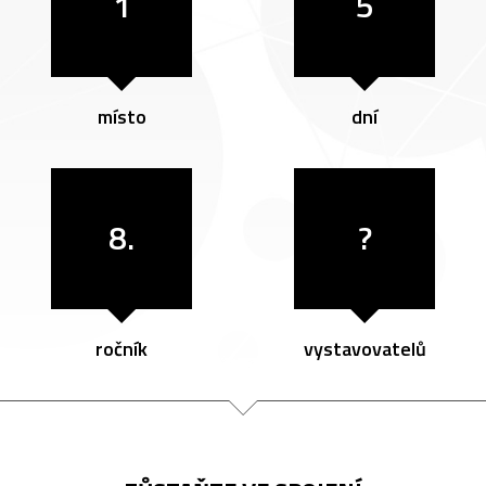
1
5
místo
dní
8.
?
ročník
vystavovatelů