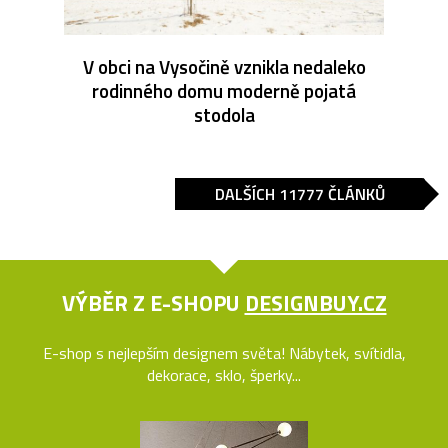
V obci na Vysočině vznikla nedaleko
rodinného domu moderně pojatá
stodola
DALŠÍCH 11777 ČLÁNKŮ
VÝBĚR Z E-SHOPU
DESIGNBUY.CZ
E-shop s nejlepším designem světa! Nábytek, svítidla,
dekorace, sklo, šperky...