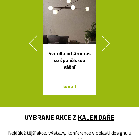
Svítidla od Aromas
Kolekce čes
se španělskou
svítidel ze s
vášní
dřeva Muff
koupit
koupit
VYBRANÉ AKCE Z
KALENDÁŘE
Nejdůležitější akce, výstavy, konference v oblasti designu u