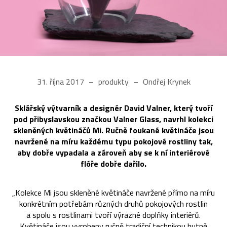
31. října 2017
produkty
Ondřej Krynek
Sklářský výtvarník a designér David Valner, který tvoří
pod přibyslavskou značkou Valner Glass, navrhl kolekci
skleněných květináčů Mi. Ručně foukané květináče jsou
navržené na míru každému typu pokojové rostliny tak,
aby dobře vypadala a zároveň aby se k ní interiérové
flóře dobře dařilo.
„Kolekce Mi jsou skleněné květináče navržené přímo na míru
konkrétním potřebám různých druhů pokojových rostlin
a spolu s rostlinami tvoří výrazné doplňky interiérů.
Květináče jsou vyrobeny ručně tradiční technikou hutně