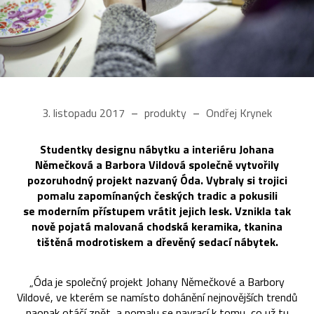
3. listopadu 2017
produkty
Ondřej Krynek
Studentky designu nábytku a interiéru Johana
Němečková a Barbora Vildová společně vytvořily
pozoruhodný projekt nazvaný Óda. Vybraly si trojici
pomalu zapomínaných českých tradic a pokusili
se moderním přístupem vrátit jejich lesk. Vznikla tak
nově pojatá malovaná chodská keramika, tkanina
tištěná modrotiskem a dřevěný sedací nábytek.
„Óda je společný projekt Johany Němečkové a Barbory
Vildové, ve kterém se namísto dohánění nejnovějších trendů
naopak otáčí zpět, a pomalu se navrací k tomu, co už tu