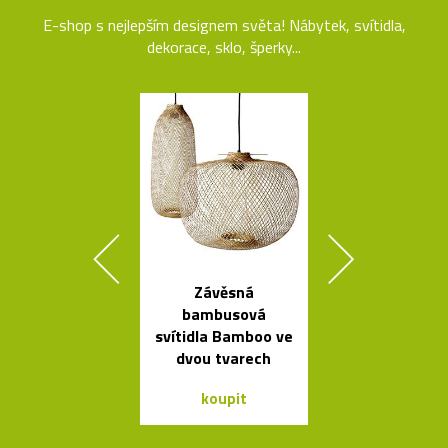
E-shop s nejlepším designem světa! Nábytek, svítidla,
dekorace, sklo, šperky...
Závěsná
Rychlovar
bambusová
konvice Plis
svítidla Bamboo ve
čtyřech bar
dvou tvarech
koupit
koupit