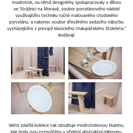
modrotisk, na němž designérky spolupracovaly s dílnou
ve Strážnici na Moravě, soubor porcelánového nádobí
využívajícího techniku ručně malovaného chodského
porcelánu, a nakonec soubor dřevěného sedacího nábytku
vycházejícího z principů klasického chalupářského štokrlete,“
dodávají.
Velmi zdařilá kolekce tak obsahuje modrotiskovou tkaninu,
kde body jsou rozpuštěny v efektní abstraktní mlhovinu,