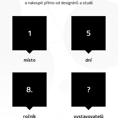
a nakoupit přímo od designérů a studií.
1
5
místo
dní
8.
?
ročník
vystavovatelů