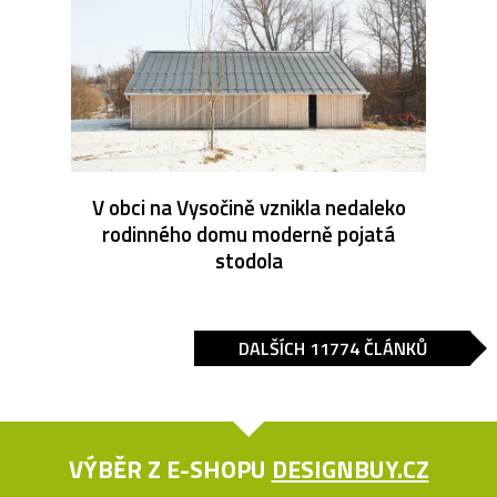
V obci na Vysočině vznikla nedaleko
rodinného domu moderně pojatá
stodola
DALŠÍCH 11774 ČLÁNKŮ
VÝBĚR Z E-SHOPU
DESIGNBUY.CZ