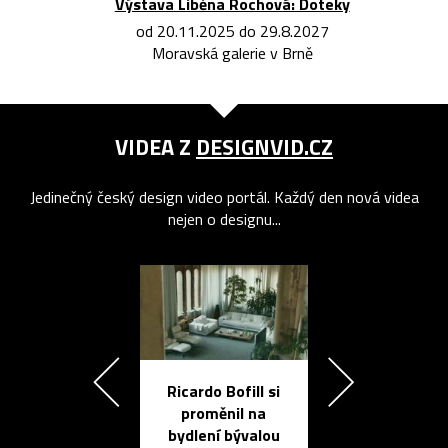
Výstava Liběna Rochová: Doteky
od 20.11.2025 do 29.8.2027
Moravská galerie v Brně
VIDEA Z
DESIGNVID.CZ
Jedinečný český design video portál. Každý den nová videa
nejen o designu...
Ricardo Bofill si
Přichází ten
proměnil na
propracovan
bydlení bývalou
elektronic