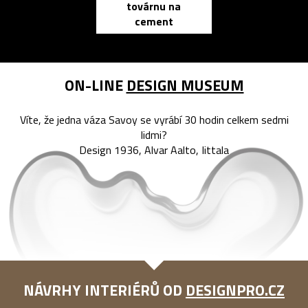
továrnu na
zápisník
cement
reMarkable
ON-LINE
DESIGN MUSEUM
Víte, že jedna váza Savoy se vyrábí 30 hodin celkem sedmi
lidmi?
Design 1936, Alvar Aalto, Iittala
NÁVRHY INTERIÉRŮ OD
DESIGNPRO.CZ