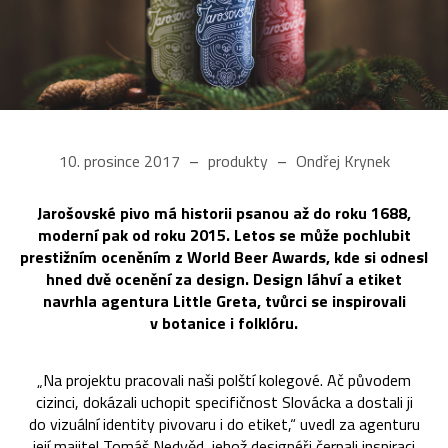
10. prosince 2017
produkty
Ondřej Krynek
Jarošovské pivo má historii psanou až do roku 1688,
moderní pak od roku 2015. Letos se může pochlubit
prestižním oceněním z World Beer Awards, kde si odnesl
hned dvě ocenění za design. Design láhví a etiket
navrhla agentura Little Greta, tvůrci se inspirovali
v botanice i folklóru.
„Na projektu pracovali naši polští kolegové. Ač původem
cizinci, dokázali uchopit specifičnost Slovácka a dostali ji
do vizuální identity pivovaru i do etiket,“ uvedl za agenturu
její majitel Tomáš Nedvěd, jehož designéři čerpali inspiraci