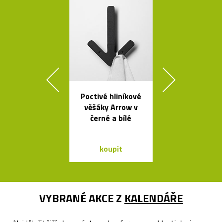
Poctivé hliníkové
Geometric
věšáky Arrow v
tvarovaná sví
černé a bílé
Form
koupit
koupit
VYBRANÉ AKCE Z
KALENDÁŘE