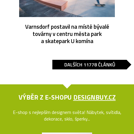
Varnsdorf postavil na místě bývalé
továrny v centru města park
a skatepark U komína
DALŠÍCH 11778 ČLÁNKŮ
VÝBĚR Z E-SHOPU
DESIGNBUY.CZ
E-shop s nejlepším designem světa! Nábytek, svítidla,
dekorace, sklo, šperky...