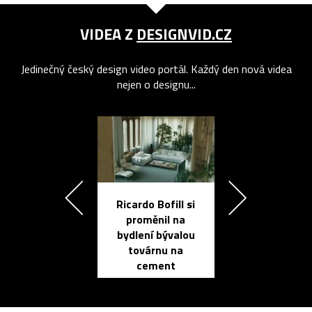
VIDEA Z
DESIGNVID.CZ
Jedinečný český design video portál. Každý den nová videa
nejen o designu...
Ricardo Bofill si
Přichází ten
proměnil na
propracovan
bydlení bývalou
elektronic
továrnu na
zápisník
cement
reMarkable