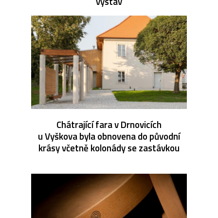
výstav
Chátrající fara v Drnovicích
u Vyškova byla obnovena do původní
krásy včetně kolonády se zastávkou