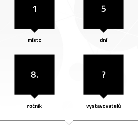
1
5
místo
dní
8.
?
ročník
vystavovatelů