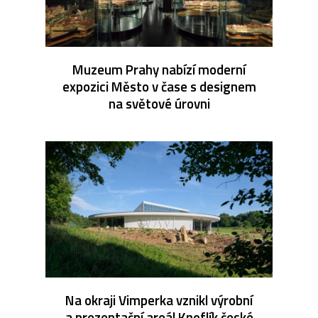
Muzeum Prahy nabízí moderní
expozici Město v čase s designem
na světové úrovni
Na okraji Vimperka vznikl výrobní
a prezentační areál Knoflík české