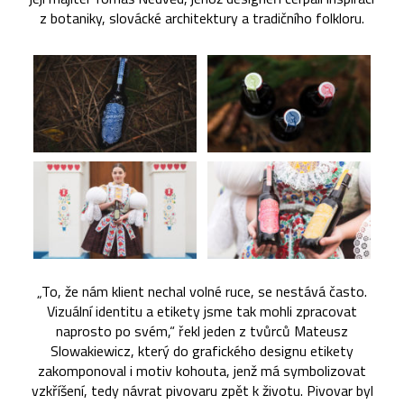
z botaniky, slovácké architektury a tradičního folkloru.
„To, že nám klient nechal volné ruce, se nestává často.
Vizuální identitu a etikety jsme tak mohli zpracovat
naprosto po svém,“ řekl jeden z tvůrců Mateusz
Slowakiewicz, který do grafického designu etikety
zakomponoval i motiv kohouta, jenž má symbolizovat
vzkříšení, tedy návrat pivovaru zpět k životu. Pivovar byl