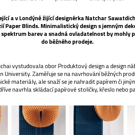
jící a v Londýně žijící designérka Natchar Sawatdich
ií Paper Blinds. Minimalistický design s jemným de
é spektrum barev a snadná ovladatelnost by mohly
do běžného prodeje.
hai vystudovala obor Produktový design a design náb
n University. Zaměřuje se na navrhování běžných produ
ické materiály, ale snaží se je nahradit papírem či jiný
 dříve navrhla skládací papírové stoličky, křeslo nebo p