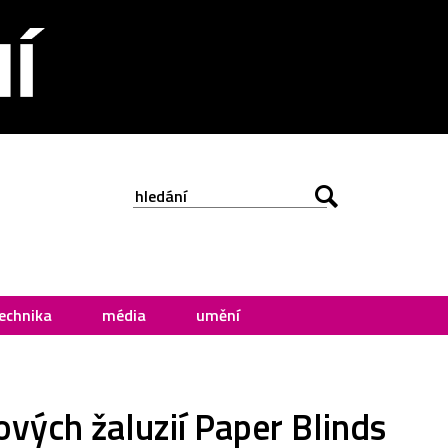
echnika
média
umění
vých žaluzií Paper Blinds