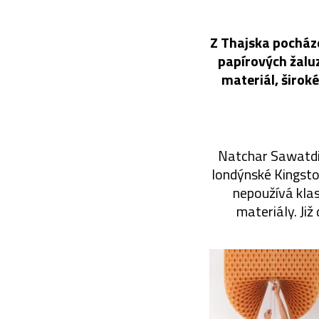
Z Thajska pocháze
papírových žaluz
materiál, širok
Natchar Sawatdic
londýnské Kingsto
nepoužívá klas
materiály. Již