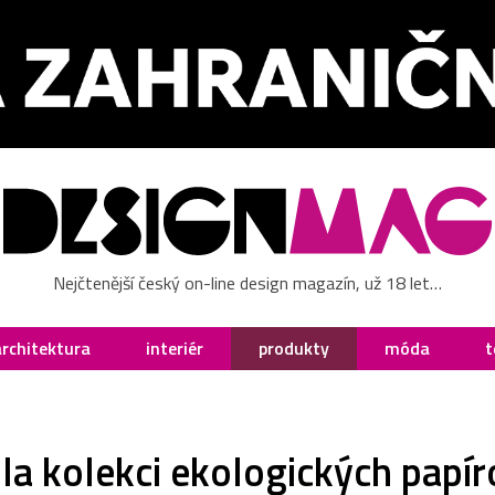
Nejčtenější český on-line design magazín, už 18 let…
architektura
interiér
produkty
móda
t
la kolekci ekologických papíro