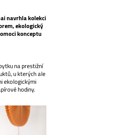
ai navrhla kolekci
korem, ekologický
 pomoci konceptu
ytku na prestižní
ktů, u kterých ale
mi ekologickými
apírové hodiny.