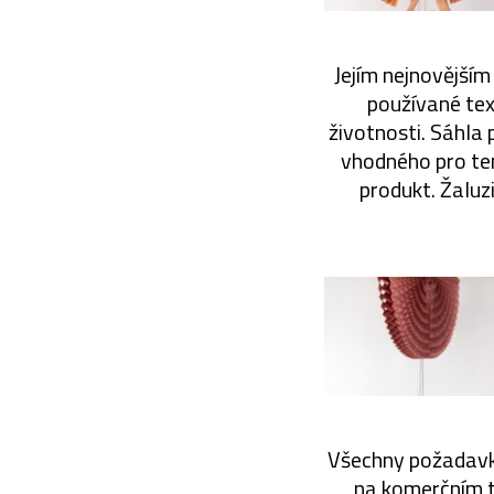
Jejím nejnovějším
používané text
životnosti. Sáhla 
vhodného pro ten
produkt. Žaluz
Všechny požadavky
na komerčním t