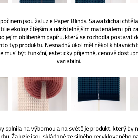
 počinem jsou žaluzie Paper Blinds. Sawatdichai chtěla
ilie ekologičtějším a udržitelnějším materiálem i při 
po jejím oblíbeném papíru, který se rozhodla postavit 
to typ produktu. Nesnadný úkol měl několik hlavních
ie musí být funkční, esteticky příjemné, cenově dostu
variabilní.
 splnila na výbornou a na světě je produkt, který by m
rhu. Žaluzie jsou skládané ze silného recyklovaného p