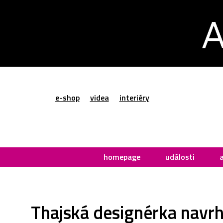
e-shop
videa
interiéry
homepage
události
Thajská designérka navrh