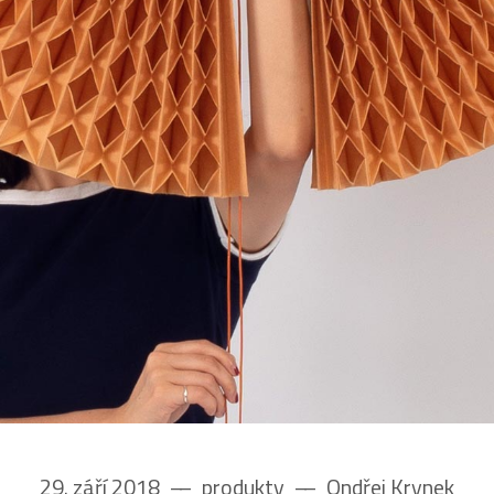
29. září 2018
––
produkty
––
Ondřej Krynek