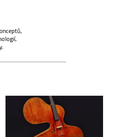
konceptů,
ologií,
y.