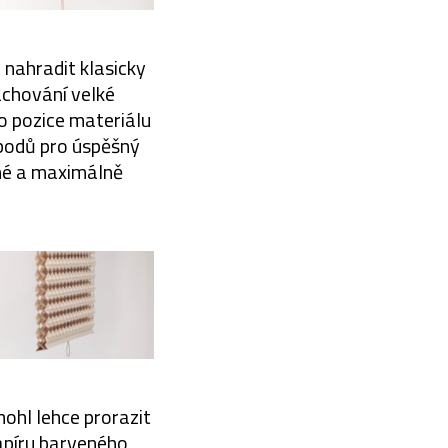
 nahradit klasicky
zachování velké
do pozice materiálu
 bodů pro úspěšný
pné a maximálně
ohl lehce prorazit
apíru barveného