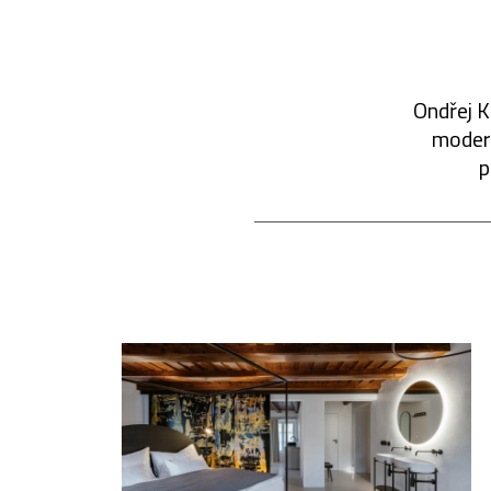
Ondřej K
modern
p