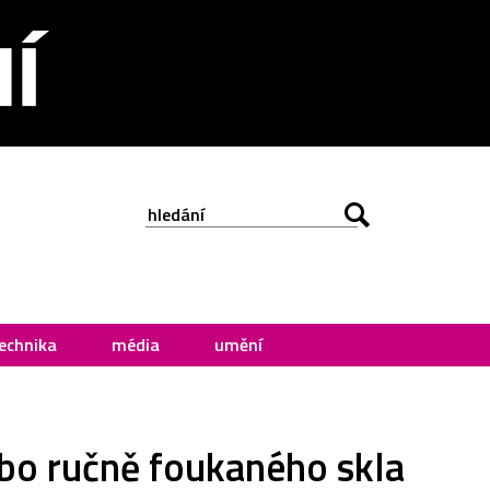
echnika
média
umění
ebo ručně foukaného skla