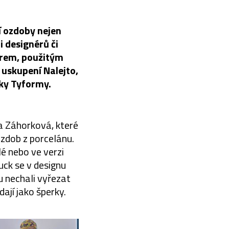
í ozdoby nejen
i designérů či
arem, použitým
uskupení Nalejto,
čky Tyformy.
a Záhorková, které
ozdob z porcelánu.
lé nebo ve verzi
ck se v designu
u nechali vyřezat
ají jako šperky.