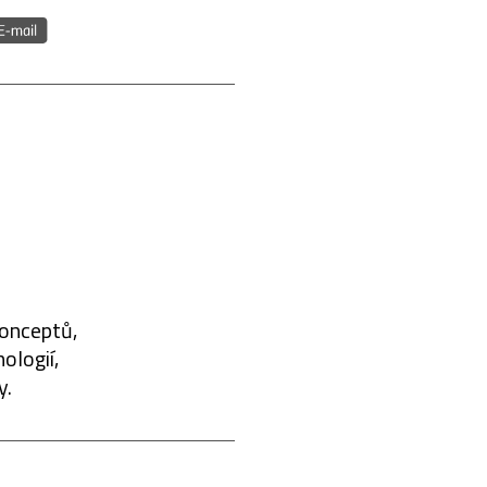
konceptů,
ologií,
y.