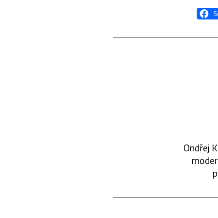
Ondřej K
modern
p