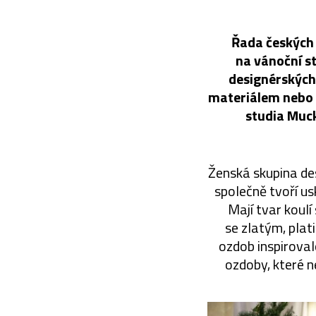
Řada českých 
na vánoční st
designérských
materiálem nebo 
studia Muck
Ženská skupina de
společně tvoří us
Mají tvar koulí
se zlatým, pla
ozdob inspiroval
ozdoby, které n