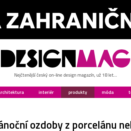
Nejčtenější český on-line design magazín, už 18 let…
architektura
interiér
produkty
móda
t
 vánoční ozdoby z porcelánu n