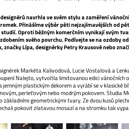
designérů navrhla ve svém stylu a zaměření vánočn
romek. Přinášíme výběr pěti nejzajímavějších od pět
 studií. Oproti běžným komerčním vynikají svým tv
zdobením svého povrchu. Podívejte se na ozdoby od 
, značky Lípa, designérky Petry Krausové nebo zna
signérek Markéta Kalivodová, Lucie Vostalová a Lenk
kupení Nalejto, vytvořila limitovanou edici vánočních 
 s jemným plastickým dekorem a vyrábí se v klasické bí
tinovým, perleťovým nebo modrým pokovem. Studia Mu
o základními geometrickými tvary. Ze dvou kusů plech
echali pokovit zlatavou mosazí a na stromku tak vypad