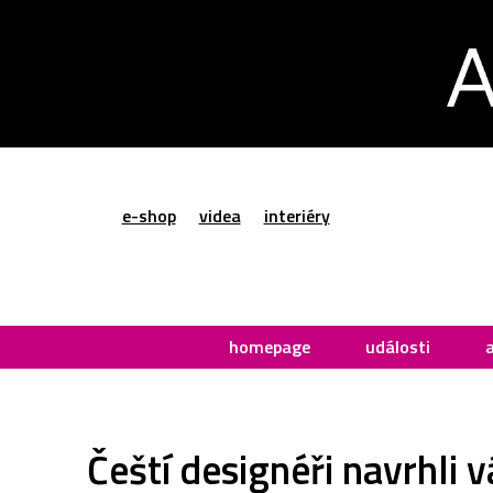
e-shop
videa
interiéry
homepage
události
Čeští designéři navrhli