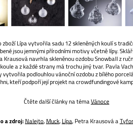
zboží Lípa vytvořila sadu 12 skleněných koulí s trad
ené jsou jemnými přírodními motivy včetně lípy. Sklá
ra Krausová navrhla skleněnou ozdobu Snowball z ručn
oule a z každé strany má trochu jiný tvar. Pavla Vac
vytvořila podlouhlou vánoční ozdobu z bílého porcelá
chni, kteří podpoří její projekt na crowdfundingové kamp
Čtěte další články na téma
Vánoce
o a zdroj:
Nalejto
,
Muck
,
Lípa
, Petra Krausová a
Tyfo