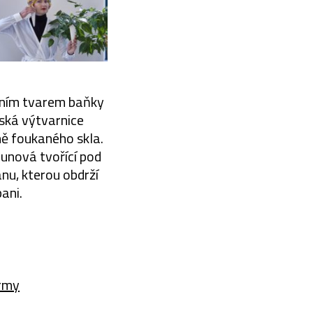
ičním tvarem baňky
řská výtvarnice
ě foukaného skla.
hunová tvořící pod
nu, kterou obdrží
ani.
rmy