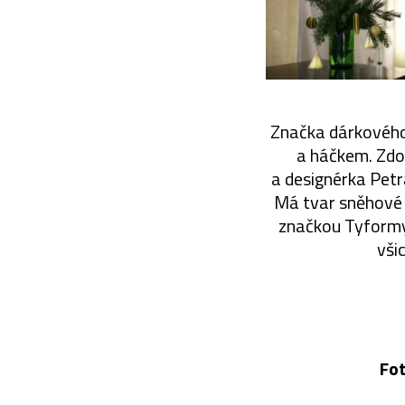
Značka dárkového 
a háčkem. Zdob
a designérka Pet
Má tvar sněhové k
značkou Tyformy 
vši
Fot