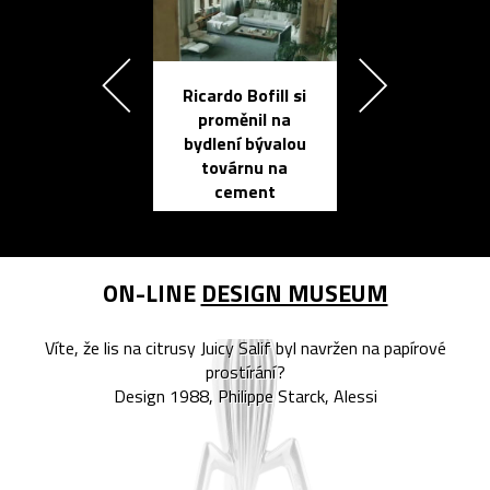
Ricardo Bofill si
Přichází ten
proměnil na
propracovan
bydlení bývalou
elektronic
továrnu na
zápisník
cement
reMarkable
ON-LINE
DESIGN MUSEUM
Víte, že lis na citrusy Juicy Salif byl navržen na papírové
prostírání?
Design 1988, Philippe Starck, Alessi