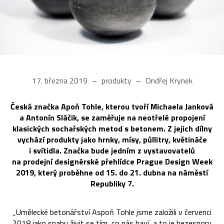
17. března 2019
produkty
Ondřej Krynek
Česká značka Apoň Tohle, kterou tvoří Michaela Janková
a Antonín Sláčik, se zaměřuje na neotřelé propojení
klasických sochařských metod s betonem. Z jejich dílny
vychází produkty jako hrnky, mísy, půllitry, květináče
i svítidla. Značka bude jedním z vystavovatelů
na prodejní designérské přehlídce Prague Design Week
2019, který proběhne od 15. do 21. dubna na náměstí
Republiky 7.
„Umělecké betonářství Aspoň Tohle jsme založili v červenci
2018 jako snahu živit se tím, co nás baví, a to je bezesporu