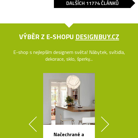
DALŠÍCH 11774 ČLÁNKŮ
VÝBĚR Z E-SHOPU
DESIGNBUY.CZ
E-shop s nejlepším designem světa! Nábytek, svítidla,
dekorace, sklo, šperky...
Načechrané a
Česká svíti