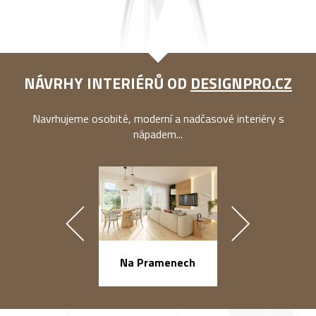
NÁVRHY INTERIÉRŮ OD
DESIGNPRO.CZ
Navrhujeme osobité, moderní a nadčasové interiéry s
nápadem...
náměstí Na Ba
Na Pramenech