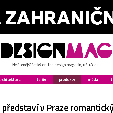
Nejčtenější český on-line design magazín, už 18 let…
architektura
interiér
produkty
móda
t
e představí v Praze romantick