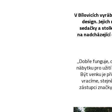
V Bílovicích vyrá
design. Jejic
sedačky a stol
na nadcházející
„Dobře funguje, 
nábytku pro užit
Být venku je př
vracíme, stejně
zástupci značky