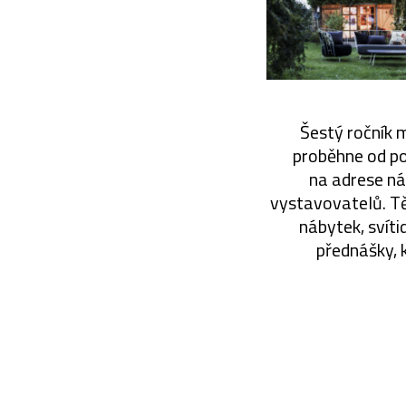
Šestý ročník 
proběhne od po
na adrese ná
vystavovatelů. Tě
nábytek, svíti
přednášky, 