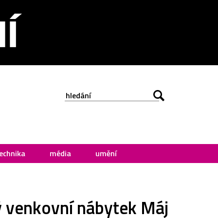
echnika
média
umění
ý venkovní nábytek Máj