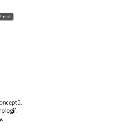
konceptů,
ologií,
y.