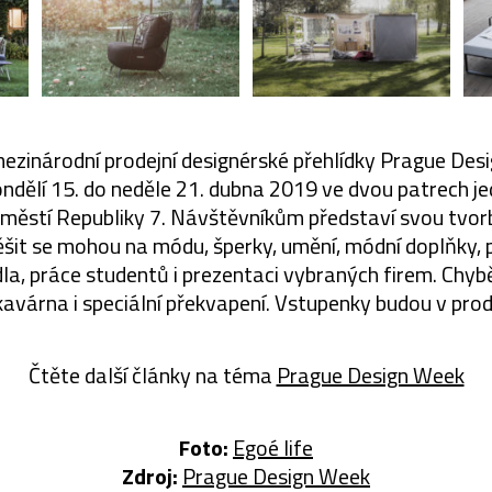
mezinárodní prodejní designérské přehlídky Prague De
ndělí 15. do neděle 21. dubna 2019 ve dvou patrech j
městí Republiky 7. Návštěvníkům představí svou tvorb
šit se mohou na módu, šperky, umění, módní doplňky, 
dla, práce studentů i prezentaci vybraných firem. Chyb
kavárna i speciální překvapení. Vstupenky budou v prode
Čtěte další články na téma
Prague Design Week
Foto:
Egoé life
Zdroj:
Prague Design Week