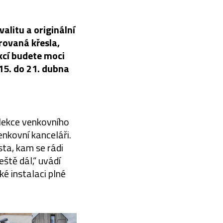
alitu a originální
rovaná křesla,
kcí budete moci
15. do 21. dubna
olekce venkovního
nkovní kanceláři.
sta, kam se rádi
eště dál,“ uvádí
é instalaci plné