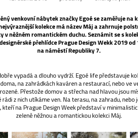
běný venkovní nábytek značky Egoé se zaměřuje na kv
h nejvýraznější kolekce má název Máj a zahrnuje polst
ky v něžném romantickém duchu. Seznámit se s kole
 designérské přehlídce Prague Design Wekk 2019 od 
na náměstí Republiky 7.
dobře vypadá a dlouho vydrží. Egoé life představuje k
í doma, na zahrádkách kaváren a restaurací, nebo ve ve
irozené. Přestože domov a střecha nad hlavou jsou mí
 rádi z nich utíkáme ven. Na terasu, na zahradu, nebo j
, kteří na Prague Design Week představí v minimalistick
zeleně něžnou a romantickou kolekci Máj.