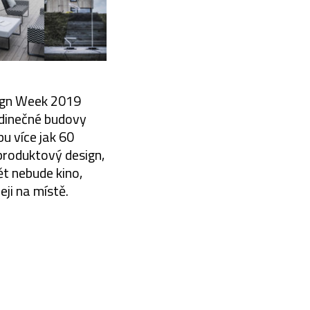
sign Week 2019
edinečné budovy
u více jak 60
produktový design,
ět nebude kino,
ji na místě.