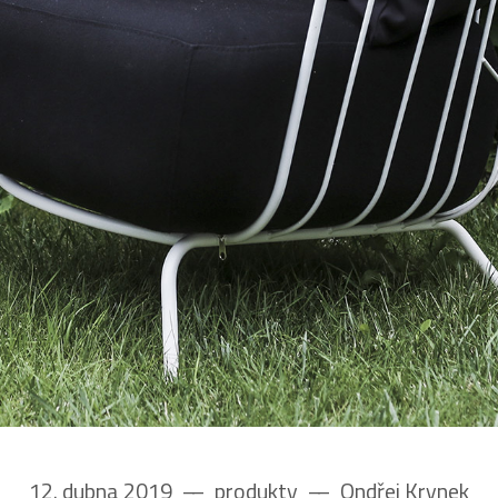
12. dubna 2019
––
produkty
––
Ondřej Krynek