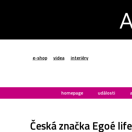
e-shop
videa
interiéry
homepage
události
Česká značka Egoé lif