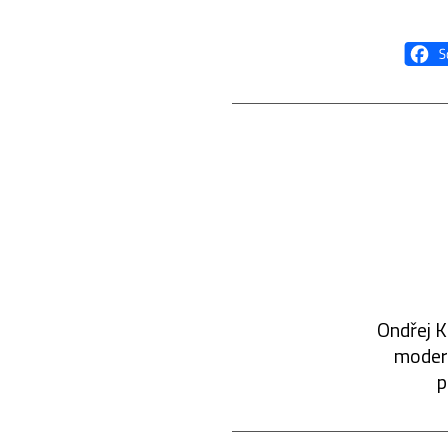
Ondřej K
modern
p