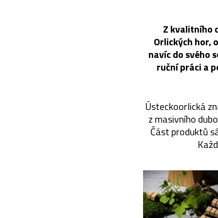
Z kvalitního 
Orlických hor, 
navíc do svého s
ruční práci a 
Ústeckoorlická z
z masivního dubo
Část produktů sáz
Každ