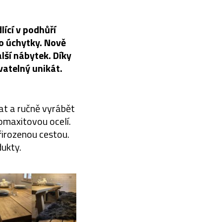
lící v podhůří
bo úchytky. Nově
lší nábytek. Díky
vatelný unikát.
t a ručně vyrábět
omaxitovou ocelí.
přirozenou cestou.
ukty.