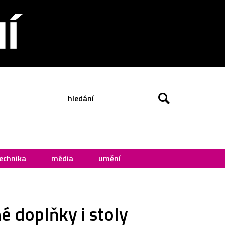
echnika
média
umění
é doplňky i stoly