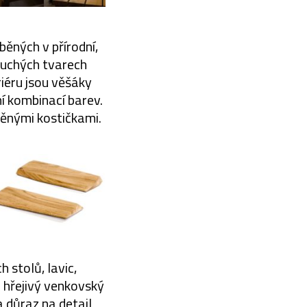
ěných v přírodní,
oduchých tvarech
iéru jsou věšáky
í kombinací barev.
ěnými kostičkami.
 stolů, lavic,
i hřejivý venkovský
a důraz na detail