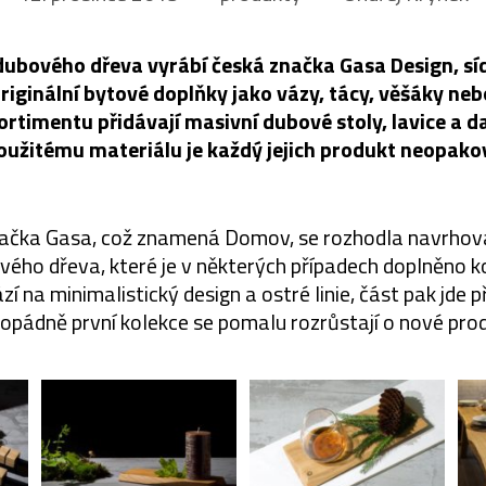
dubového dřeva vyrábí česká značka Gasa Design, síd
originální bytové doplňky jako vázy, tácy, věšáky ne
ortimentu přidávají masivní dubové stoly, lavice a da
použitému materiálu je každý jejich produkt neopako
načka Gasa, což znamená Domov, se rozhodla navrhova
vého dřeva, které je v některých případech doplněno k
í na minimalistický design a ostré linie, část pak jde 
opádně první kolekce se pomalu rozrůstají o nové prod