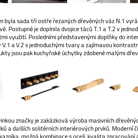
 byla sada tří ostře řezaných dřevěných váz N.1 vyráb
rvě. Postupně je doplnila dvojice táců T.1 a T.2 v jedn
tmi využití. Posledními představenými doplňky do inter
 V.1 a V.2 s jednoduchými tvary a zajímavou kontrastn
kty jsou pak kuchyňské úchytky zdobené malými dřev
inkou značky je zakázková výroba masivních dřevěných
ků a dalších solitérních interiérových prvků. Moderní č
ákazníka, možná kombinace s ocelí, kvalita zpracování 