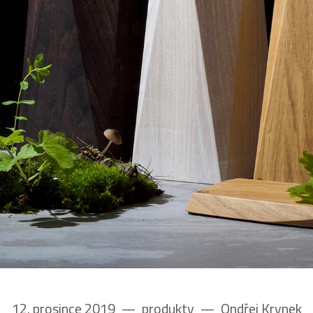
12. prosince 2019
––
produkty
––
Ondřej Krynek