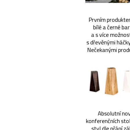
Prvním produktem
bílé a černé ba
a s více možnos
s dřevěnými háčky
Nečekanými produ
Absolutní nov
konferenčních stol
styl dle přání z