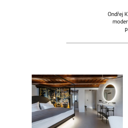
Ondřej K
modern
p