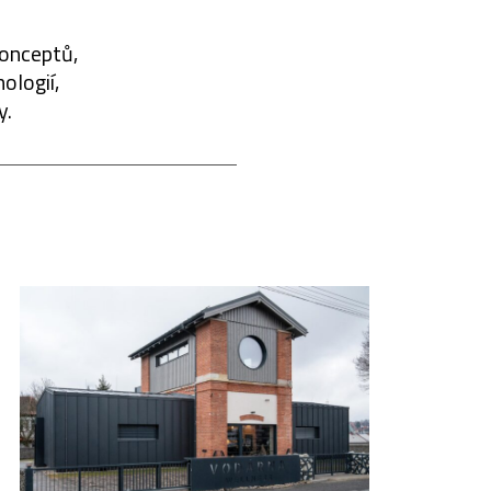
konceptů,
ologií,
y.