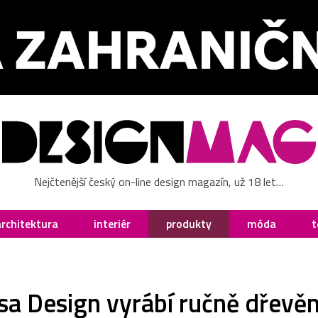
Nejčtenější český on-line design magazín, už 18 let…
architektura
interiér
produkty
móda
t
a Design vyrábí ručně dřevěn