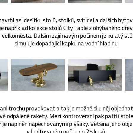
avrhl asi desítku stolů, stolků, svítidel a dalších byto
 je například kolekce stolů City Table z ohýbaného dřev
 velkoměsta. Dalším zajímavým počinem je kulatý stůl 
simuluje dopadající kapku na vodní hladinu.
 ani trochu provokovat a tak je možné si u něj objednat
vě odpálené rakety. Mezi kontroverzní pak patří i stole
r je naplněn napěchovanými plyšáky. Většina jeho obje
v limitovaném počtu do 25 kusů.