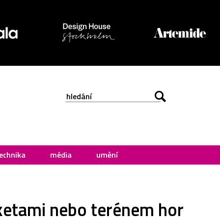
echnika
média
umění
aketami nebo terénem hor