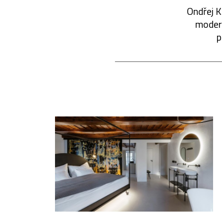
Ondřej K
modern
p