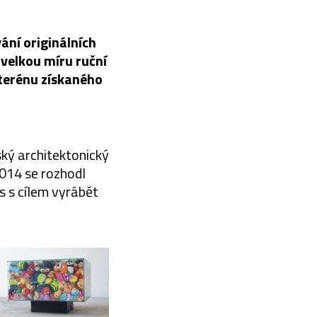
ání originálních
 velkou míru ruční
 terénu získaného
ský architektonický
2014 se rozhodl
s s cílem vyrábět