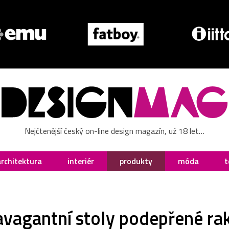
Nejčtenější český on-line design magazín, už 18 let…
architektura
interiér
produkty
móda
t
avagantní stoly podepřené r