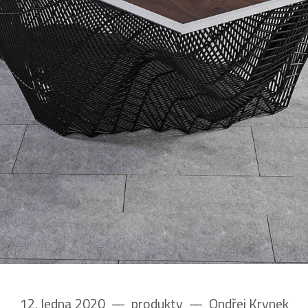
12. ledna 2020
––
produkty
––
Ondřej Krynek