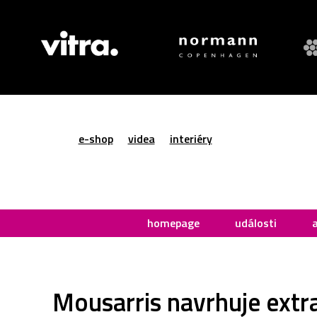
e-shop
videa
interiéry
homepage
události
Mousarris navrhuje extr