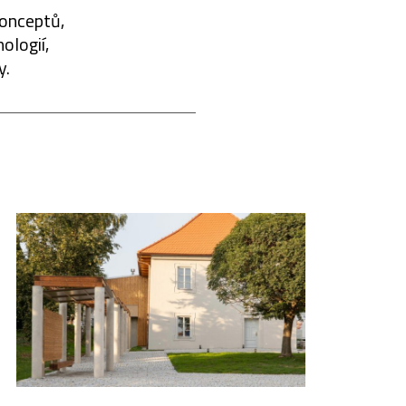
konceptů,
ologií,
y.