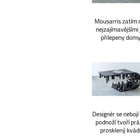
Mousarris zatím n
nejzajímavějšími
přilepeny domy
Designér se nebojí
podnoží tvoří prá
prosklený kvád