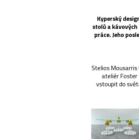
Kyperský design
stolů a kávových 
práce. Jeho posl
Stelios Mousarris 
ateliér Foster
vstoupit do svět