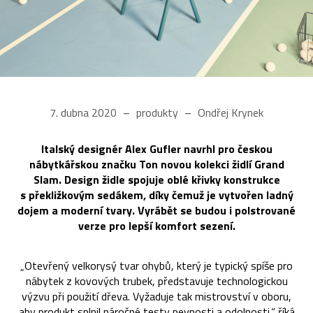
7. dubna 2020
produkty
Ondřej Krynek
Italský designér Alex Gufler navrhl pro českou
nábytkářskou značku Ton novou kolekci židlí Grand
Slam. Design židle spojuje oblé křivky konstrukce
s překližkovým sedákem, díky čemuž je vytvořen ladný
dojem a moderní tvary. Vyrábět se budou i polstrované
verze pro lepší komfort sezení.
„Otevřený velkorysý tvar ohybů, který je typický spíše pro
nábytek z kovových trubek, představuje technologickou
výzvu při použití dřeva. Vyžaduje tak mistrovství v oboru,
aby produkt splnil náročné testy pevnosti a odolnosti,“ říká