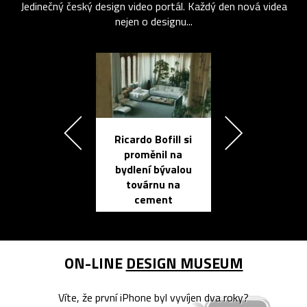
Jedinečný český design video portál. Každý den nová videa
nejen o designu...
Ricardo Bofill si
Přichází ten
proměnil na
propracovan
bydlení bývalou
elektronic
továrnu na
zápisník
cement
reMarkable
ON-LINE
DESIGN MUSEUM
Víte, že první iPhone byl vyvíjen dva roky?