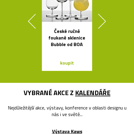
České ručně
Tečkami zdo
foukané sklenice
křišťálová ko
Bubble od BOA
od Olgoj Cho
koupit
koupit
VYBRANÉ AKCE Z
KALENDÁŘE
Nejdůležitější akce, výstavy, konference v oblasti designu u
nás i ve světě...
Výstava Kaws