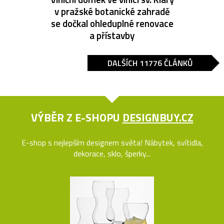
v pražské botanické zahradě
se dočkal ohleduplné renovace
a přístavby
DALŠÍCH 11776 ČLÁNKŮ
VÝBĚR Z E-SHOPU
DESIGNBUY.CZ
E-shop s nejlepším designem světa! Nábytek, svítidla,
dekorace, sklo, šperky...