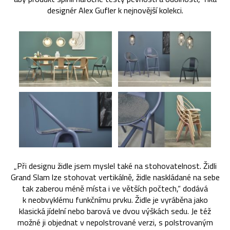
designér Alex Gufler k nejnovější kolekci.
„Při designu židle jsem myslel také na stohovatelnost. Židli
Grand Slam lze stohovat vertikálně, židle naskládané na sebe
tak zaberou méně místa i ve větších počtech,“ dodává
k neobvyklému funkčnímu prvku. Židle je vyráběna jako
klasická jídelní nebo barová ve dvou výškách sedu. Je též
možné ji objednat v nepolstrované verzi, s polstrovaným