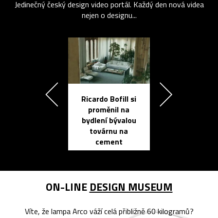
Jedinečný český design video portál. Každý den nová videa
nejen o designu...
Ricardo Bofill si
Přichází ten
proměnil na
propracovan
bydlení bývalou
elektronic
továrnu na
zápisník
cement
reMarkable
ON-LINE
DESIGN MUSEUM
Víte, že lampa Arco váží celá přibližně 60 kilogramů?