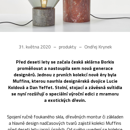
31. května 2020
produkty
Ondřej Krynek
Před deseti lety se začala česká sklárna Borkis
proměňovat a nastoupila sem nová generace
designérů. Jednou z prvních kolekcí nové éry byla
Muffins, kterou navrhla designérská dvojice Lucie
Koldová a Dan Yeffet. Stolní, stojací a závěsná svítidla
se nyní rozšiřují o speciální výroční edici z mramoru
a exotických dřevin.
Spojení ručně foukaného skla, dřevěných montur či základen
a hlavně design nadčasových tvarů zajistil kolekci Muffins
před deseti lety jasný úspěch. Od svého uvedení se kolekce