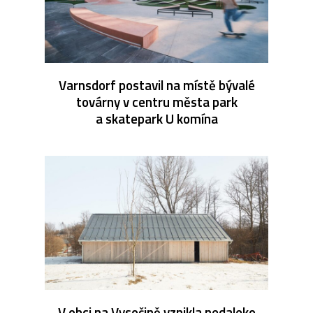
Varnsdorf postavil na místě bývalé
továrny v centru města park
a skatepark U komína
V obci na Vysočině vznikla nedaleko