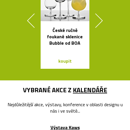
České ručně
Židle a stol
foukané sklenice
kolekce I
Bubble od BOA
Between 
&Traditio
koupit
koupit
VYBRANÉ AKCE Z
KALENDÁŘE
Nejdůležitější akce, výstavy, konference v oblasti designu u
nás i ve světě...
Výstava Kaws