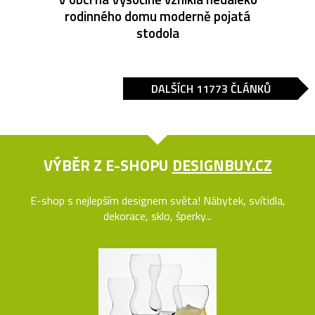
rodinného domu moderně pojatá
stodola
DALŠÍCH 11773 ČLÁNKŮ
VÝBĚR Z E-SHOPU
DESIGNBUY.CZ
E-shop s nejlepším designem světa! Nábytek, svítidla,
dekorace, sklo, šperky...