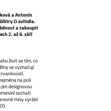
nková a Antonín
litry či svítidla.
lédnout a zakoupit
h 2. až 6. září
hu živit se tím, co
ílny se vyznačují
vanlivostí.
zejména na poli
u jen designovou
emeslní sochaři
barevné mísy vyrábí
20.