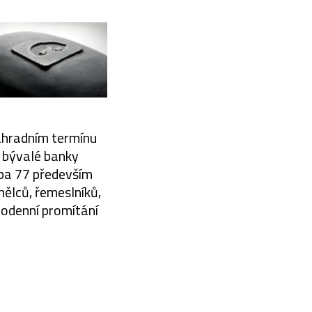
náhradním termínu
u bývalé banky
rba 77 především
mělců, řemeslníků,
dodenní promítání