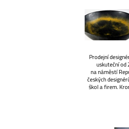
Prodejní designé
uskuteční od 
na náměstí Repu
českých designérů
škol a firem. Kr