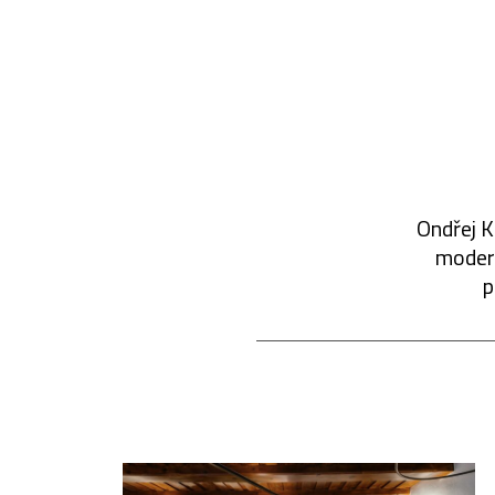
Ondřej K
modern
p