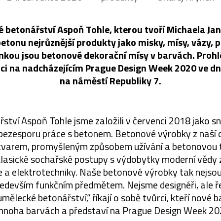
 betonářství Aspoň Tohle, kterou tvoří Michaela Ja
betonu nejrůznější produkty jako misky, mísy, vázy, půl
vinkou jsou betonové dekorační mísy v barvách. Proh
oci na nadcházejícím Prague Design Week 2020 ve dnec
na náměstí Republiky 7.
tví Aspoň Tohle jsme založili v červenci 2018 jako sna
e bezesporu práce s betonem. Betonové výrobky z naší d
tvarem, promyšleným způsobem užívání a betonovou tr
asické sochařské postupy s výdobytky moderní vědy 
e a elektrotechniky. Naše betonové výrobky tak nejso
ředevším funkčním předmětem. Nejsme designéři, ale ř
umělecké betonářství,“ říkají o sobě tvůrci, kteří nové 
mnoha barvách a představí na Prague Design Week 20