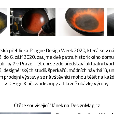
rská přehlídka Prague Design Week 2020, která se v 
2. do 6. září 2020, zaujme dvě patra historického dom
bliky 7 v Praze. Pět dní se zde představí aktuální tvo
, designérských studií, šperkařů, módních návrhářů, u
om prodejní výstavy se návštěvníci mohou těšit na kaž
v Design Kině, workshopy a hlavně ukázky výroby.
Čtěte související článek na DesignMag.cz