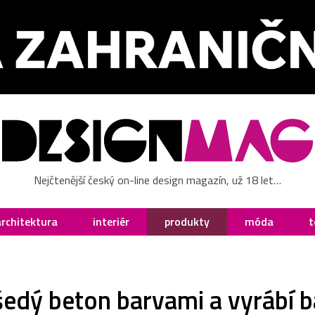
Nejčtenější český on-line design magazín, už 18 let…
architektura
interiér
produkty
móda
t
 šedý beton barvami a vyrábí 