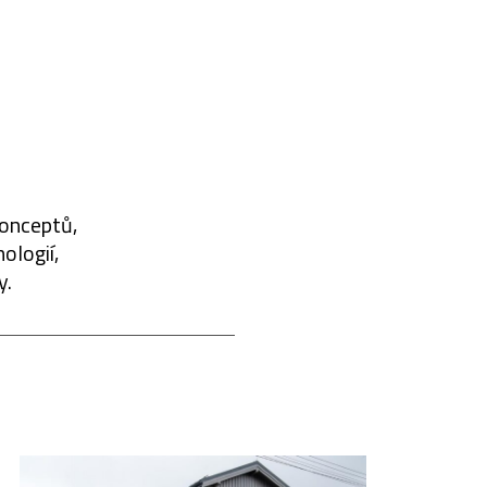
konceptů,
ologií,
y.