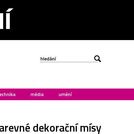
echnika
média
umění
barevné dekorační mísy