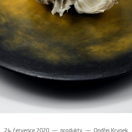
24. července 2020
––
produkty
––
Ondřej Krynek