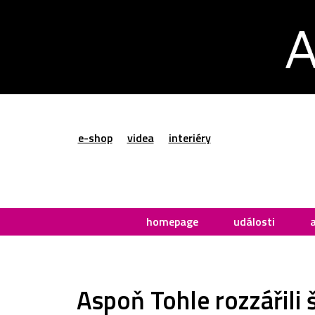
e-shop
videa
interiéry
homepage
události
Aspoň Tohle rozzářili