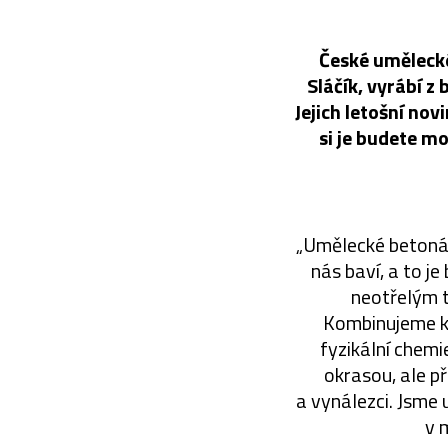
České umělecké
Sláčík, vyrábí z 
Jejich letošní no
si je budete m
„Umělecké betonářs
nás baví, a to j
neotřelým 
Kombinujeme kl
fyzikální chemi
okrasou, ale p
a vynálezci. Jsme 
v 