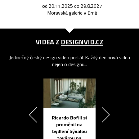
od 20.11.2025 do 29.8.2027
Moravská galerie v Brně
VIDEA Z
DESIGNVID.CZ
Jedinečný český design video portál. Každý den nová videa
nejen o designu...
Ricardo Bofill si
Přichází ten
proměnil na
propracovan
bydlení bývalou
elektronic
továrnu na
zápisník