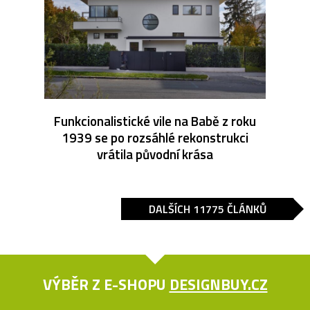
Funkcionalistické vile na Babě z roku
1939 se po rozsáhlé rekonstrukci
vrátila původní krása
DALŠÍCH 11775 ČLÁNKŮ
VÝBĚR Z E-SHOPU
DESIGNBUY.CZ