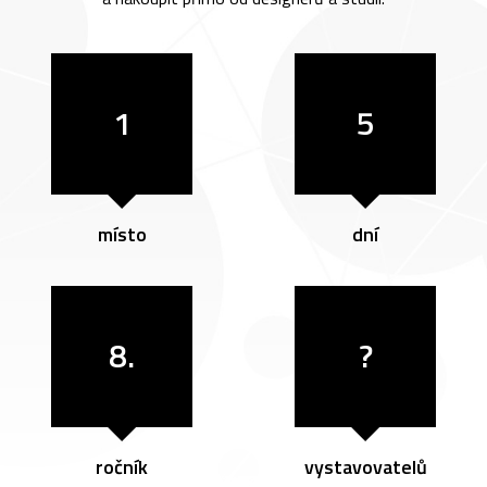
1
5
místo
dní
8.
?
ročník
vystavovatelů