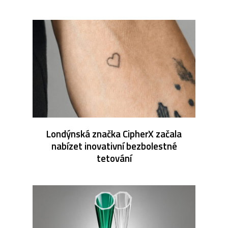
Londýnská značka CipherX začala
nabízet inovativní bezbolestné
tetování