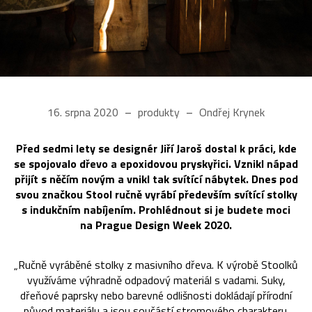
16. srpna 2020
produkty
Ondřej Krynek
Před sedmi lety se designér Jiří Jaroš dostal k práci, kde
se spojovalo dřevo a epoxidovou pryskyřici. Vznikl nápad
přijít s něčím novým a vnikl tak svítící nábytek. Dnes pod
svou značkou Stool ručně vyrábí především svítící stolky
s indukčním nabíjením. Prohlédnout si je budete moci
na Prague Design Week 2020.
„Ručně vyráběné stolky z masivního dřeva. K výrobě Stoolků
využíváme výhradně odpadový materiál s vadami. Suky,
dřeňové paprsky nebo barevné odlišnosti dokládají přírodní
původ materiálu a jsou součástí stromového charakteru.