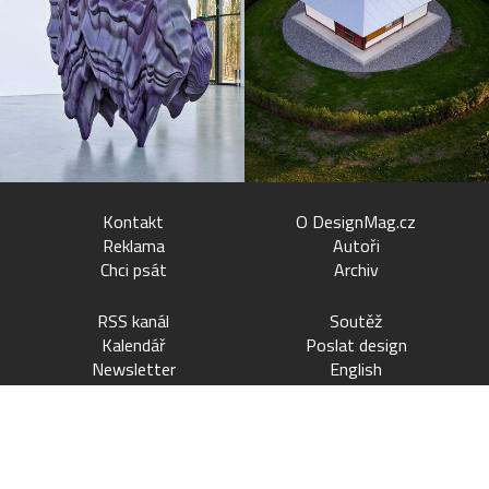
Kontakt
O DesignMag.cz
Reklama
Autoři
Chci psát
Archiv
RSS kanál
Soutěž
Kalendář
Poslat design
Newsletter
English
© DesignMag.cz – Všechna práva vyhrazena – 2007–2026 – ISSN
2464-6202.
Bez povolení redakce je další publikace obsahu