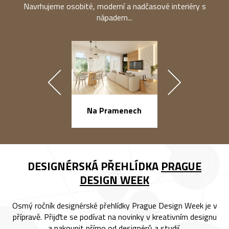
Navrhujeme osobité, moderní a nadčasové interiéry s
nápadem...
náměstí Na Ba
Na Pramenech
DESIGNÉRSKÁ PŘEHLÍDKA
PRAGUE
DESIGN WEEK
Osmý ročník designérské přehlídky Prague Design Week je v
přípravě. Přijďte se podívat na novinky v kreativním designu
a nakoupit přímo od designérů a studií.