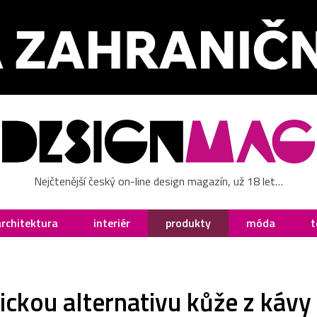
Nejčtenější český on-line design magazín, už 18 let…
architektura
interiér
produkty
móda
t
ickou alternativu kůže z káv