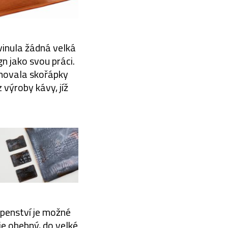
vinula žádná velká
n jako svou práci.
inovala skořápky
 výroby kávy, jíž
upenství je možné
je ohebný, do velké