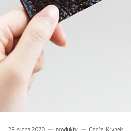
23. srpna 2020
––
produkty
––
Ondřej Krynek