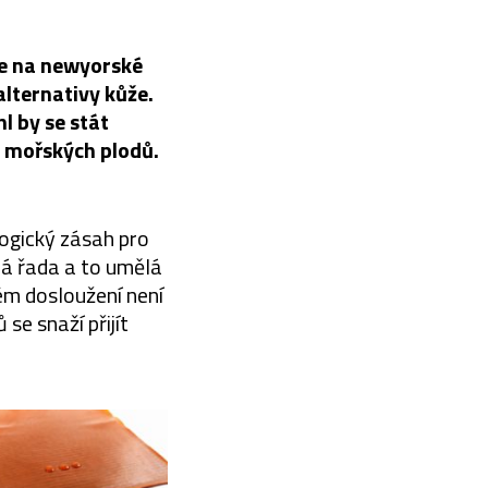
e na newyorské
alternativy kůže.
l by se stát
k mořských plodů.
ogický zásah pro
lá řada a to umělá
ém dosloužení není
e snaží přijít