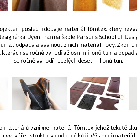
ojektem poslední doby je materiál Tômtex, který nevy
designérka Uyen Tran na škole Parsons School of Desig
umat odpady a vyvinout z nich materiál nový. Zkomb
kterých se ročně vyhodí až osm milionů tun, a odpad z
se ročně vyhodí necelých deset milionů tun.
 materiálů vznikne materiál Tômtex, jehož tekuté sk
a vytvářet struktury podobné kůži. Výslední materiál 