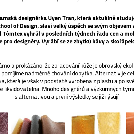
amská designérka Uyen Tran, která aktuálně studuj
hool of Design, slaví velký úspěch se svým objevem 
ál Tômtex vyhrál v posledních týdnech řadu cen a moh
e pro designéry. Vyrábí se ze zbytků kávy a skořápe
ámo a prokázáno, že zpracování kůže je obrovský ekol
e pomíjíme nadměrné chování dobytka. Alternativ je ce
ka, která je však v podstatě vyrobena z plastu a po sv
le likvidovatelná. Mnoho designérů a výzkumných týmů s
s alternativou a první výsledky se již rýsují.