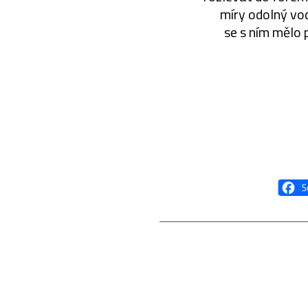
míry odolný vod
se s ním mělo 