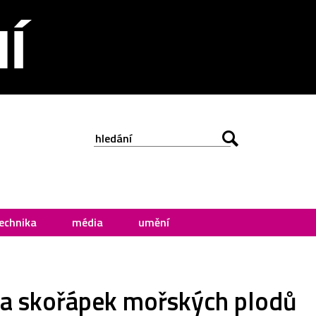
echnika
média
umění
y a skořápek mořských plodů