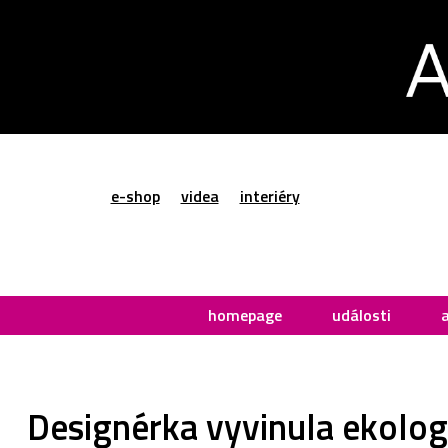
e-shop
videa
interiéry
homepage
události
Designérka vyvinula ekolog