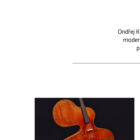
Ondřej K
modern
p