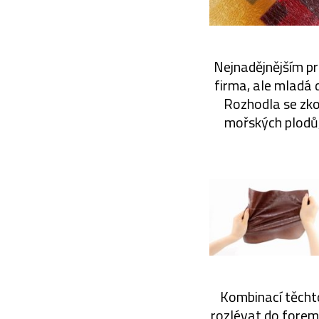
Nejnadějnějším pr
firma, ale mladá 
Rozhodla se zko
mořských plodů, 
Kombinací těchto
rozlévat do forem 