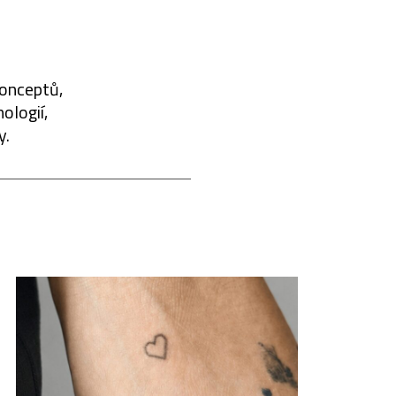
konceptů,
ologií,
y.