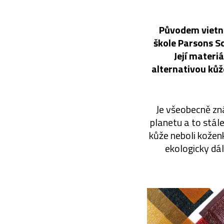
Původem vietn
škole Parsons Sc
Její materi
alternativou kůž
Je všeobecně zn
planetu a to stál
kůže neboli kožen
ekologicky dá