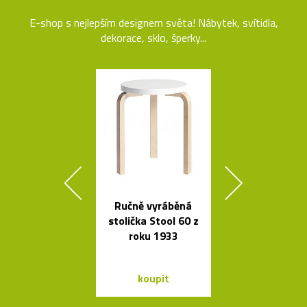
E-shop s nejlepším designem světa! Nábytek, svítidla,
dekorace, sklo, šperky...
Ručně vyráběná
Svítidla o
stolička Stool 60 z
architekta op
roku 1933
Sydney Jor
Utzona
koupit
koupit