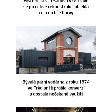
Historická vila Sadová v Ostravě
se po citlivé rekonstrukci oblékla
celá do bílé barvy
Bývalá parní vodárna z roku 1874
ve Frýdlantě prošla konverzí
a dostala nečekané využití