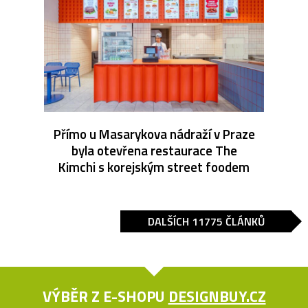
Přímo u Masarykova nádraží v Praze
byla otevřena restaurace The
Kimchi s korejským street foodem
DALŠÍCH 11775 ČLÁNKŮ
VÝBĚR Z E-SHOPU
DESIGNBUY.CZ