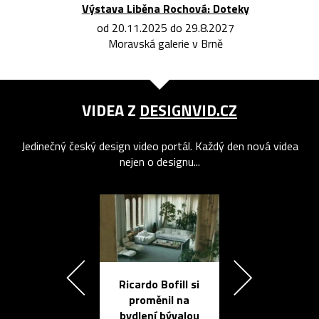
Výstava Liběna Rochová: Doteky
od 20.11.2025 do 29.8.2027
Moravská galerie v Brně
VIDEA Z
DESIGNVID.CZ
Jedinečný český design video portál. Každý den nová videa
nejen o designu...
Ricardo Bofill si
Přichází ten
proměnil na
propracovan
bydlení bývalou
elektronic