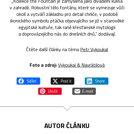
„Kolekce the Fountain je zamýšlena jako divadelní kulisa
v zahradě. Robustní tělo fontány, které se vymezuje vůči
okolí a vytváří základnu pro detail chrliče, v podobě
ikonického symbolu ptáčka objevujícího se již v starověké
egyptské kultuře, tak raně křesťanské mytologii
a doprovázejícího nás do dnešních dnů,“ dodávají.
Čtěte další články na téma
Petr Vykoukal
Foto a zdroj:
Vykoukal & Navrátilová
AUTOR ČLÁNKU