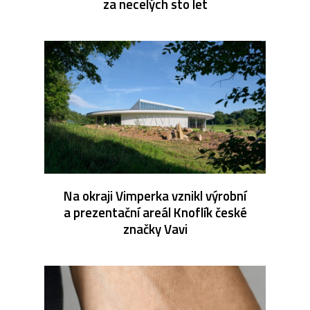
za necelých sto let
Na okraji Vimperka vznikl výrobní
a prezentační areál Knoflík české
značky Vavi