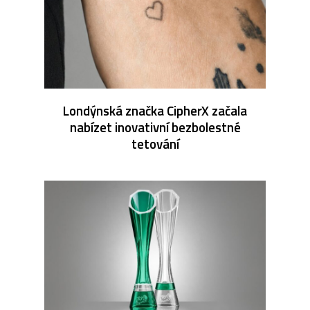
Londýnská značka CipherX začala
nabízet inovativní bezbolestné
tetování