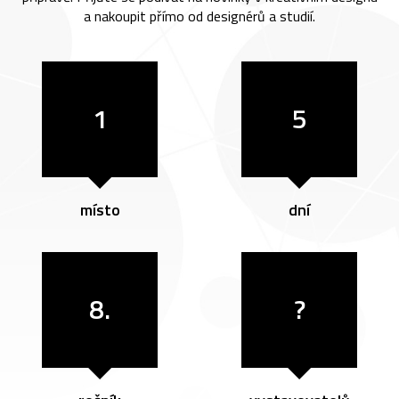
a nakoupit přímo od designérů a studií.
1
5
místo
dní
8.
?