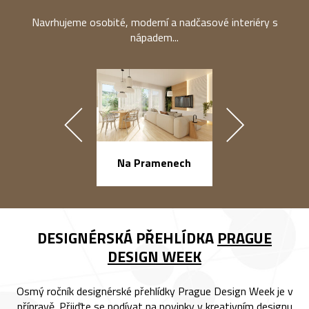
Navrhujeme osobité, moderní a nadčasové interiéry s
nápadem...
náměstí Na Ba
Na Pramenech
DESIGNÉRSKÁ PŘEHLÍDKA
PRAGUE
DESIGN WEEK
Osmý ročník designérské přehlídky Prague Design Week je v
přípravě. Přijďte se podívat na novinky v kreativním designu