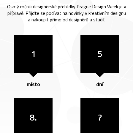
Osmý ročník designérské přehlídky Prague Design Week je v
přípravě. Přijďte se podívat na novinky v kreativním designu
a nakoupit přímo od designérů a studií.
1
5
místo
dní
8.
?