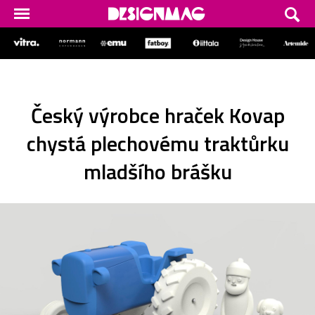
Český výrobce hraček Kovap
chystá plechovému traktůrku
mladšího brášku