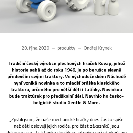
20. října 2020
produkty
Ondřej Krynek
Tradiční český výrobce plechových hraček Kovap, jehož
historie sahá až do roku 1946, je po berušce slavný
především svými traktory. Ve východočeském Náchodě
nyní vzniká novinka a to mladší bráška klasického
traktoru, určeného pro větší děti i tatínky. Novinkou
bude traktůrek pro předškolní děti. Navrhlo ho česko-
belgické studio Gentle & More.
„Zjistili jsme, že naše mechanické hračky dnes často spíše
než děti oslovují jejich rodiče, pro část zákazníků jsou
dokonce více atraktivním doplňkem interiéru než předmětem