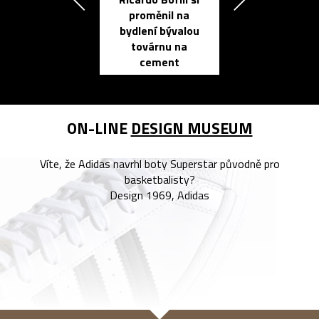
Přichází ten
proměnil na
propracovan
bydlení bývalou
elektronic
továrnu na
zápisník
cement
reMarkable
ON-LINE
DESIGN MUSEUM
Víte, že Adidas navrhl boty Superstar původně pro
basketbalisty?
Design 1969, Adidas