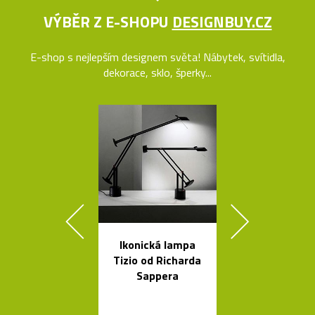
VÝBĚR Z E-SHOPU
DESIGNBUY.CZ
E-shop s nejlepším designem světa! Nábytek, svítidla,
dekorace, sklo, šperky...
Ikonická lampa
Nehořlav
Tizio od Richarda
schránky na k
Sappera
od počítačů 