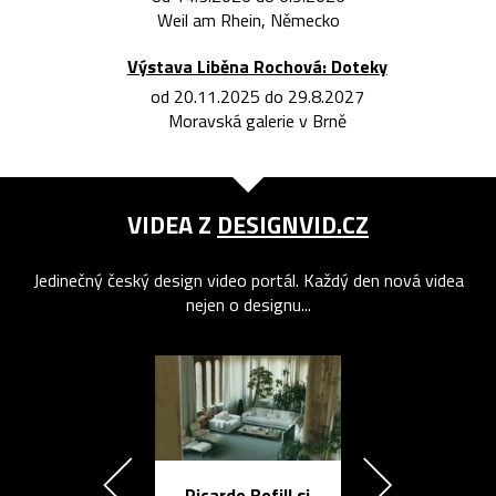
Weil am Rhein, Německo
Výstava Liběna Rochová: Doteky
od 20.11.2025 do 29.8.2027
Moravská galerie v Brně
VIDEA Z
DESIGNVID.CZ
Jedinečný český design video portál. Každý den nová videa
nejen o designu...
Ricardo Bofill si