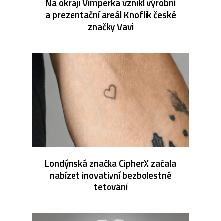
Na okraji Vimperka vznikl výrobní
a prezentační areál Knoflík české
značky Vavi
Londýnská značka CipherX začala
nabízet inovativní bezbolestné
tetování