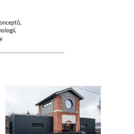
konceptů,
ologií,
y.