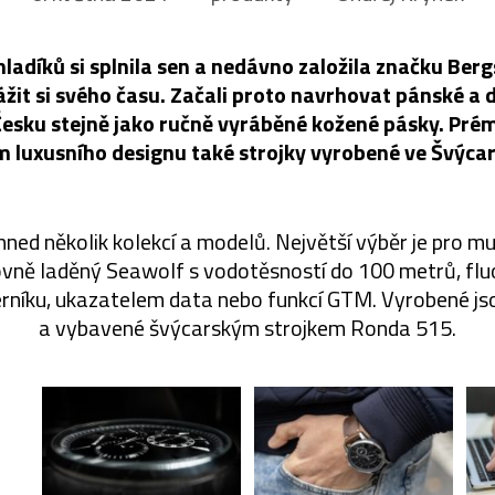
ladíků si splnila sen a nedávno založila značku Ber
žit si svého času. Začali proto navrhovat pánské a
Česku stejně jako ručně vyráběné kožené pásky. Pré
 luxusního designu také strojky vyrobené ve Švýca
ned několik kolekcí a modelů. Největší výběr je pro m
vně laděný Seawolf s vodotěsností do 100 metrů, flu
rníku, ukazatelem data nebo funkcí GTM. Vyrobené js
a vybavené švýcarským strojkem Ronda 515.