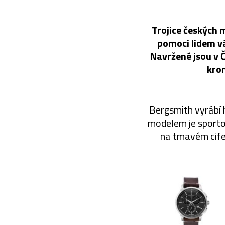
Trojice českých m
pomoci lidem vá
Navržené jsou v 
krom
Bergsmith vyrábí h
modelem je sporto
na tmavém cife