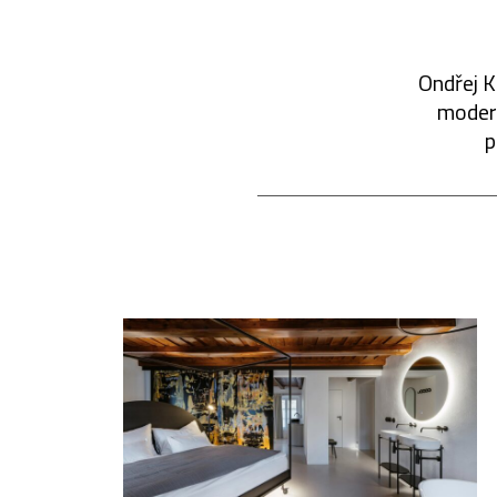
Ondřej K
modern
p