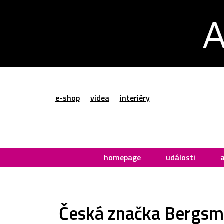
e-shop
videa
interiéry
homepage
události
Česká značka Bergsmi