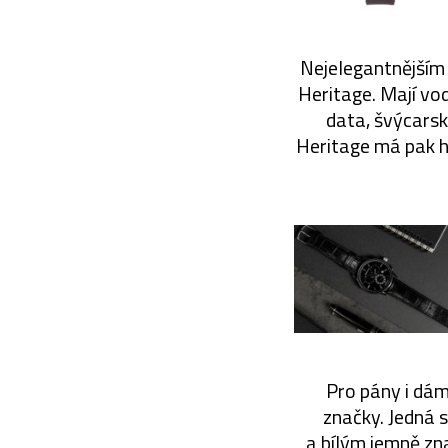
Nejelegantnějším
Heritage. Mají vod
data, švýcarsk
Heritage má pak h
Pro pány i dám
značky. Jedná 
a bílým jemně zn