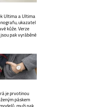
k Ultima a Ultima
ronografu, ukazatel
avé kůže. Verze
 jsou pak vyráběné
rá je prvotinou
 koženým páskem
 modelů, muži pak