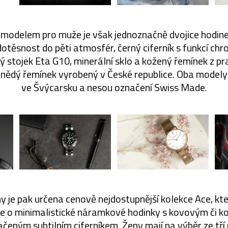
 modelem pro muže je však jednoznačně dvojice hodine
otěsnost do pěti atmosfér, černý ciferník s funkcí ch
ý stojek Eta G10, minerální sklo a kožený řemínek z pr
nědý řemínek vyrobený v České republice. Oba modely
ve Švýcarsku a nesou označení Swiss Made.
y je pak určena cenově nejdostupnější kolekce Ace, kte
se o minimalistické náramkové hodinky s kovovým či
ačeným subtilním ciferníkem. Ženy mají na výběr ze tří