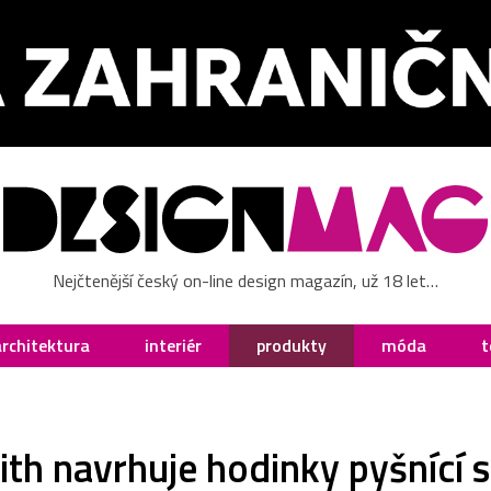
Nejčtenější český on-line design magazín, už 18 let…
architektura
interiér
produkty
móda
t
th navrhuje hodinky pyšnící s