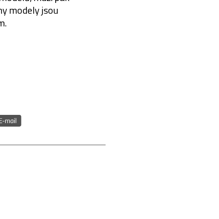
hny modely jsou
m.