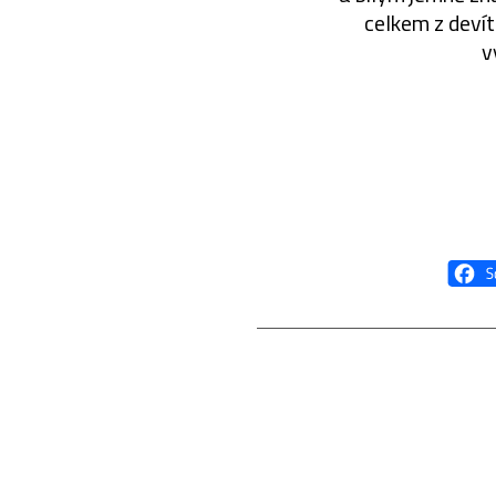
celkem z devít
v