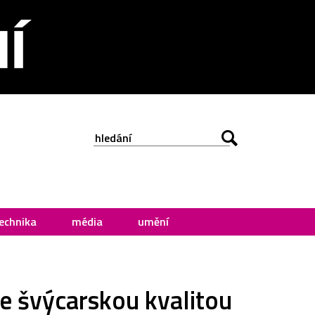
echnika
média
umění
e švýcarskou kvalitou