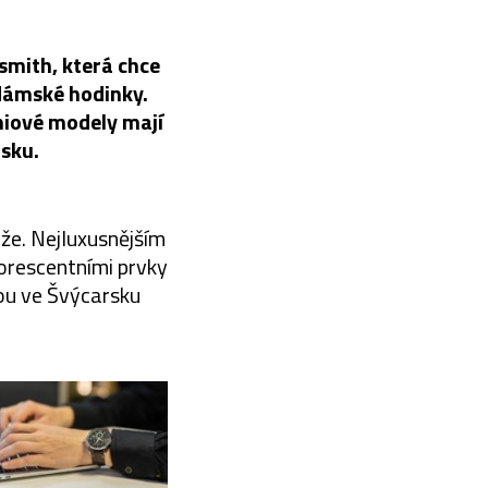
gsmith, která chce
 dámské hodinky.
miové modely mají
rsku.
uže. Nejluxusnějším
orescentními prvky
ou ve Švýcarsku