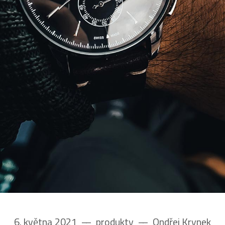
6. května 2021
––
produkty
––
Ondřej Krynek