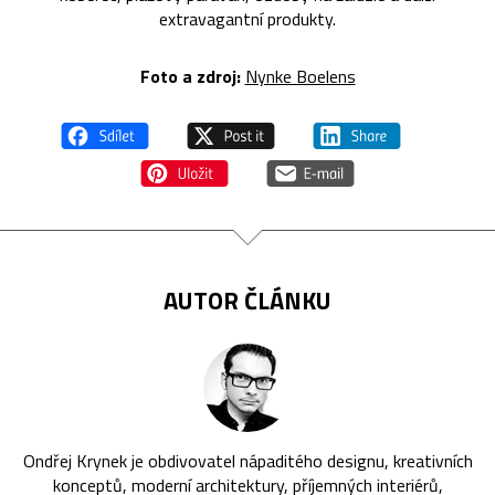
extravagantní produkty.
Foto a zdroj:
Nynke Boelens
AUTOR ČLÁNKU
Ondřej Krynek je obdivovatel nápaditého designu, kreativních
konceptů, moderní architektury, příjemných interiérů,