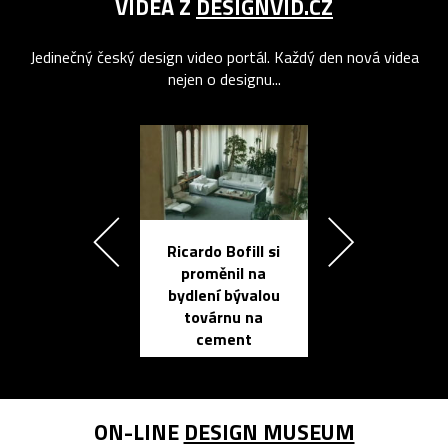
VIDEA Z
DESIGNVID.CZ
Jedinečný český design video portál. Každý den nová videa
nejen o designu...
Ricardo Bofill si
Přichází ten
proměnil na
propracovan
bydlení bývalou
elektronic
továrnu na
zápisník
cement
reMarkable
ON-LINE
DESIGN MUSEUM