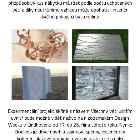
přizpůsobivý kus nábytku má růst podle počtu uchovaných
věcí a díky neutrálnímu vzhledu může obohatit i interiér
dívčího pokoje či bytu rodiny.
Experimentální projekt skříně s názvem Všechny věci udržím
uvnitř bude možné vidět naživo na nizozemském Design
Weeku v Eindhovenu od 17. do 25. října tohoto roku. Nynke
Boelens již dříve navrhla zajímavé šperky, exteriérový
koberec, plážový paravan, ozdoby na žaluzie a další