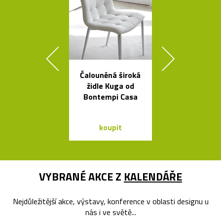
Čalouněná široká
Sklenice, mí
židle Kuga od
vázy od Fran
Bontempi Casa
Víznera
koupit
koupit
VYBRANÉ AKCE Z
KALENDÁŘE
Nejdůležitější akce, výstavy, konference v oblasti designu u
nás i ve světě...