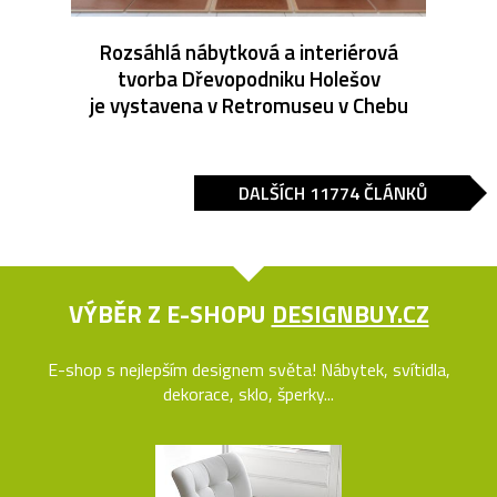
Rozsáhlá nábytková a interiérová
tvorba Dřevopodniku Holešov
je vystavena v Retromuseu v Chebu
DALŠÍCH 11774 ČLÁNKŮ
VÝBĚR Z E-SHOPU
DESIGNBUY.CZ
E-shop s nejlepším designem světa! Nábytek, svítidla,
dekorace, sklo, šperky...