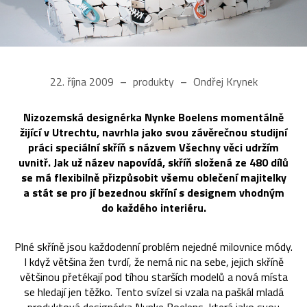
22. října 2009
produkty
Ondřej Krynek
Nizozemská designérka Nynke Boelens momentálně
žijící v Utrechtu, navrhla jako svou závěrečnou studijní
práci speciální skříň s názvem Všechny věci udržím
uvnitř. Jak už název napovídá, skříň složená ze 480 dílů
se má flexibilně přizpůsobit všemu oblečení majitelky
a stát se pro jí bezednou skříní s designem vhodným
do každého interiéru.
Plné skříně jsou každodenní problém nejedné milovnice módy.
I když většina žen tvrdí, že nemá nic na sebe, jejich skříně
většinou přetékají pod tíhou starších modelů a nová místa
se hledají jen těžko. Tento svízel si vzala na paškál mladá