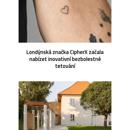
Londýnská značka CipherX začala
nabízet inovativní bezbolestné
tetování