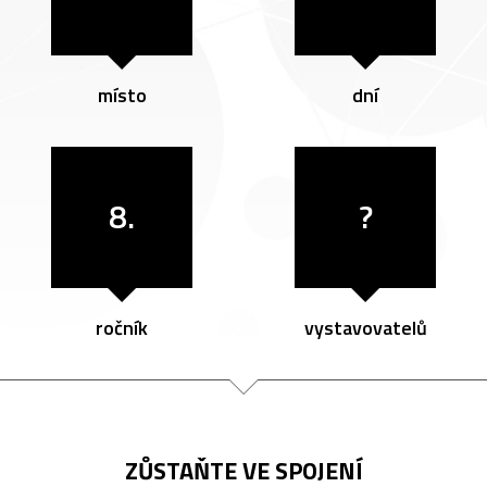
místo
dní
8.
?
ročník
vystavovatelů
ZŮSTAŇTE VE SPOJENÍ