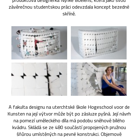
produktová designérka Nynke Boelens, která jako svou
závěrečnou studentskou práci odevzdala koncept bezedné
skříně.
A fakulta designu na uterchtské škole Hogeschool voor de
Kunsten na její výtvor může být po zásluze pyšná. Její návrh
na pomezí uměleckého díla má podobu sněhově bílého
kvádru. Skládá se ze 480 součástí propojených pružnou
šňůrou umístěných na pevné konstrukci. Objemově