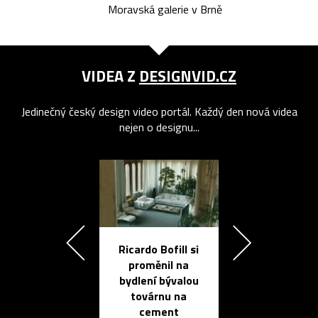
Moravská galerie v Brně
VIDEA Z
DESIGNVID.CZ
Jedinečný český design video portál. Každý den nová videa
nejen o designu...
Ricardo Bofill si
Přichází ten
proměnil na
propracovan
bydlení bývalou
elektronic
továrnu na
zápisník
cement
reMarkable