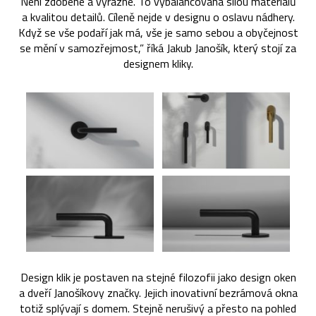
Není zdobené a výrazné. To vybalancovaná silou materiálů
a kvalitou detailů. Cíleně nejde v designu o oslavu nádhery.
Když se vše podaří jak má, vše je samo sebou a obyčejnost
se mění v samozřejmost,” říká Jakub Janošík, který stojí za
designem kliky.
Design klik je postaven na stejné filozofii jako design oken
a dveří Janošíkovy značky. Jejich inovativní bezrámová okna
totiž splývají s domem. Stejně nerušivý a přesto na pohled