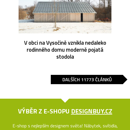
V obci na Vysočině vznikla nedaleko
rodinného domu moderně pojatá
stodola
DALŠÍCH 11773 ČLÁNKŮ
VÝBĚR Z E-SHOPU
DESIGNBUY.CZ
E-shop s nejlepším designem světa! Nábytek, svítidla,