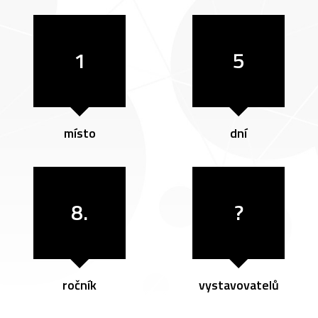
1
5
místo
dní
8.
?
ročník
vystavovatelů