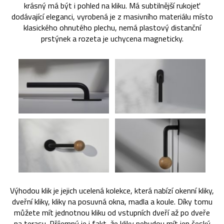
krásný má být i pohled na kliku. Má subtilnější rukojeť
dodávající eleganci, vyrobená je z masivního materiálu místo
klasického ohnutého plechu, nemá plastový distanční
prstýnek a rozeta je uchycena magneticky.
Výhodou klik je jejich ucelená kolekce, která nabízí okenní kliky,
dveřní kliky, kliky na posuvná okna, madla a koule. Díky tomu
můžete mít jednotnou kliku od vstupních dveří až po dveře
na terasu. Příjemný je i fakt, že kliky nebudou mít jen český