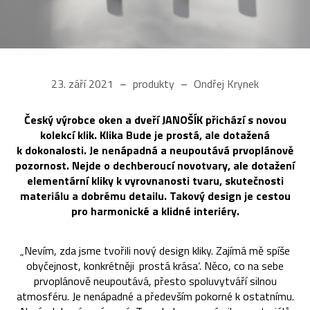
23. září 2021
produkty
Ondřej Krynek
Český výrobce oken a dveří JANOŠÍK přichází s novou
kolekcí klik. Klika Bude je prostá, ale dotažená
k dokonalosti. Je nenápadná a neupoutává prvoplánově
pozornost. Nejde o dechberoucí novotvary, ale dotažení
elementární kliky k vyrovnanosti tvaru, skutečnosti
materiálu a dobrému detailu. Takový design je cestou
pro harmonické a klidné interiéry.
„Nevím, zda jsme tvořili nový design kliky. Zajímá mě spíše
obyčejnost, konkrétněji ‚prostá krása‘. Něco, co na sebe
prvoplánově neupoutává, přesto spoluvytváří silnou
atmosféru. Je nenápadné a především pokorné k ostatnímu.