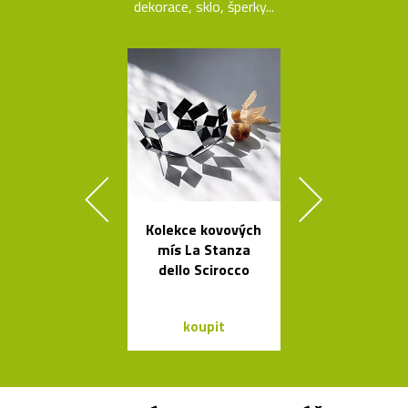
dekorace, sklo, šperky...
Kolekce kovových
Jedinečný jíd
mís La Stanza
stůl Podium
dello Scirocco
Bontempi C
koupit
koupit