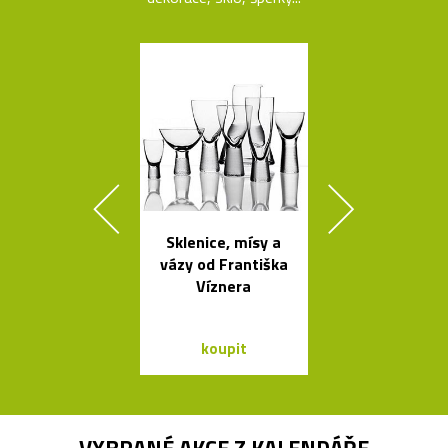
Sklenice, mísy a
Načechran
vázy od Františka
měkké svíti
Víznera
Cloud od Geh
koupit
koupit
VYBRANÉ AKCE Z
KALENDÁŘE