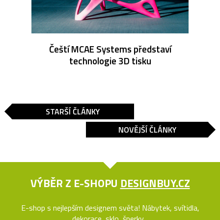
Čeští MCAE Systems představí
technologie 3D tisku
STARŠÍ ČLÁNKY
NOVĚJŠÍ ČLÁNKY
VÝBĚR Z E-SHOPU
DESIGNBUY.CZ
E-shop s nejlepším designem světa! Nábytek, svítidla,
dekorace, sklo, šperky...