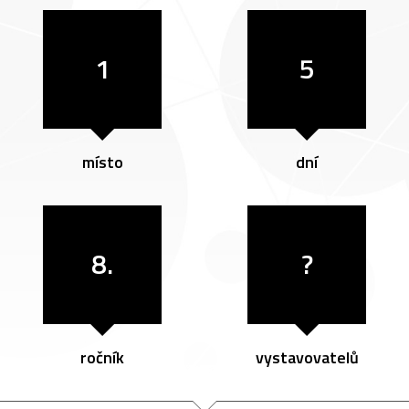
1
5
místo
dní
8.
?
ročník
vystavovatelů