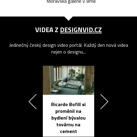
Moravská galerie v Brně
VIDEA Z
DESIGNVID.CZ
Jedinečný český design video portál. Každý den nová videa
nejen o designu...
Ricardo Bofill si
Přichází ten
proměnil na
propracovan
bydlení bývalou
elektronic
továrnu na
zápisník
cement
reMarkable