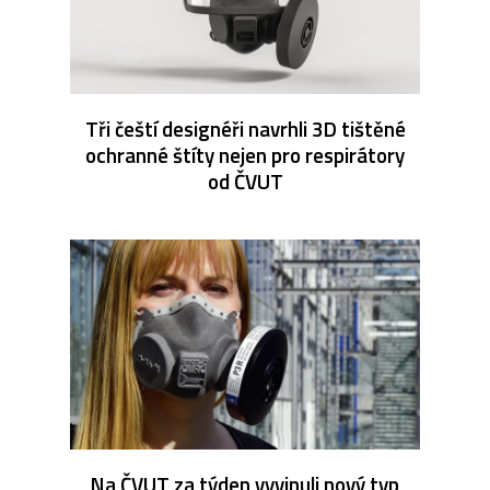
Tři čeští designéři navrhli 3D tištěné
ochranné štíty nejen pro respirátory
od ČVUT
Na ČVUT za týden vyvinuli nový typ