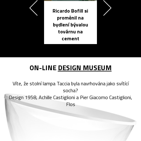
Ricardo Bofill si
Přichází ten
proměnil na
propracovan
bydlení bývalou
elektronic
továrnu na
zápisník
cement
reMarkable
ON-LINE
DESIGN MUSEUM
Víte, že stolní lampa Taccia byla navrhována jako svítící
socha?
Design 1958, Achille Castiglioni a Pier Giacomo Castiglioni,
Flos