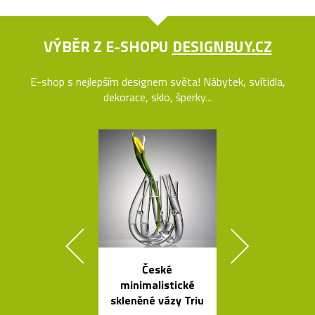
VÝBĚR Z E-SHOPU
DESIGNBUY.CZ
E-shop s nejlepším designem světa! Nábytek, svítidla,
dekorace, sklo, šperky...
České
Rychlovar
minimalistické
konvice Plis
skleněné vázy Triu
čtyřech bar