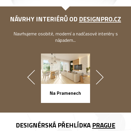
NÁVRHY INTERIÉRŮ OD
DESIGNPRO.CZ
Navrhujeme osobité, moderní a nadčasové interiéry s
nápadem...
náměstí Na Ba
Na Pramenech
DESIGNÉRSKÁ PŘEHLÍDKA
PRAGUE