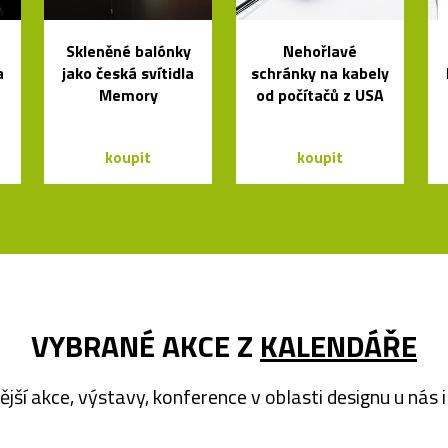
Skleněné balónky
Nehořlavé
a
jako česká svítidla
schránky na kabely
Memory
od počítačů z USA
koupit
koupit
VYBRANÉ AKCE Z
KALENDÁŘE
ější akce, výstavy, konference v oblasti designu u nás i 