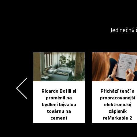
Jedinečný 
Ricardo Bofill si
Přichází tenčí a
proměnil na
propracovanější
bydlení bývalou
elektronický
továrnu na
zápisník
cement
reMarkable 2