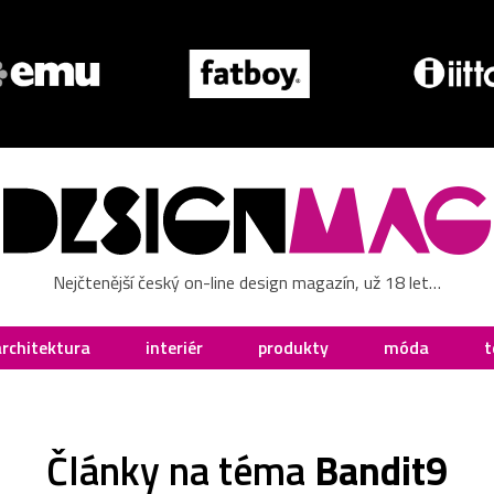
Nejčtenější český on-line design magazín, už 18 let…
architektura
interiér
produkty
móda
t
Články na téma
Bandit9