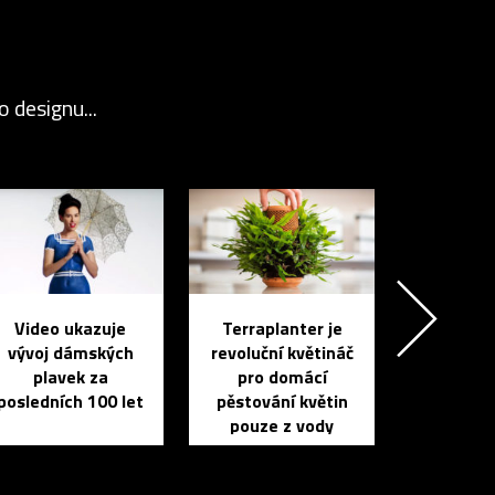
 designu...
Video ukazuje
Terraplanter je
vývoj dámských
revoluční květináč
plavek za
pro domácí
posledních 100 let
pěstování květin
pouze z vody