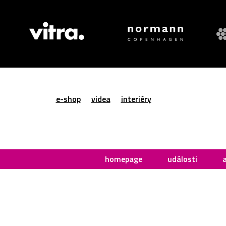
e-shop
videa
interiéry
homepage
události