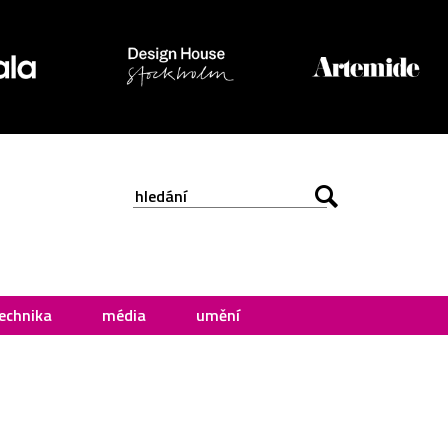
echnika
média
umění