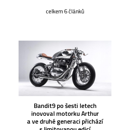
celkem 6 článků
Bandit9 po šesti letech
inovoval motorku Arthur
a ve druhé generaci přichází
s limitovanou edicí