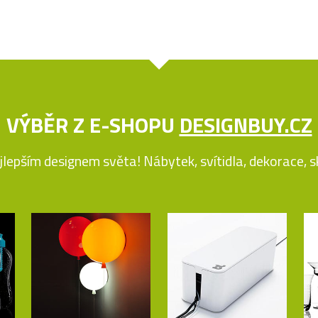
VÝBĚR Z E-SHOPU
DESIGNBUY.CZ
jlepším designem světa! Nábytek, svítidla, dekorace, skl