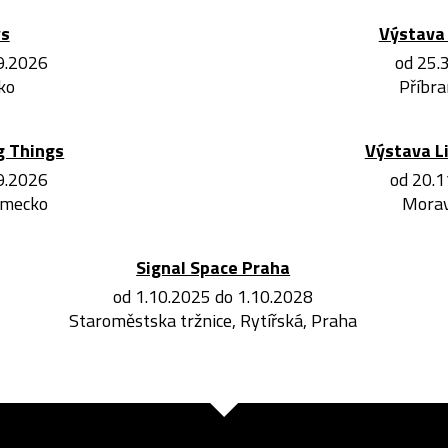
ws
Výstava 
.9.2026
od 25.
ko
Příbra
g Things
Výstava L
.9.2026
od 20.1
ěmecko
Morav
Signal Space Praha
od 1.10.2025 do 1.10.2028
Staroměstska tržnice, Rytířská, Praha