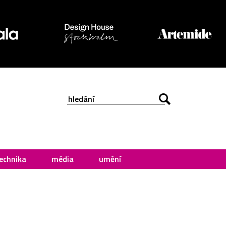
echnika
média
umění