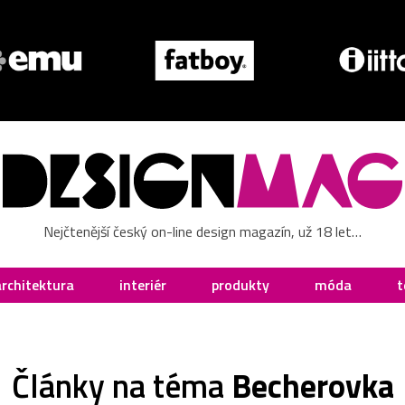
Nejčtenější český on-line design magazín, už 18 let…
architektura
interiér
produkty
móda
t
Články na téma
Becherovka