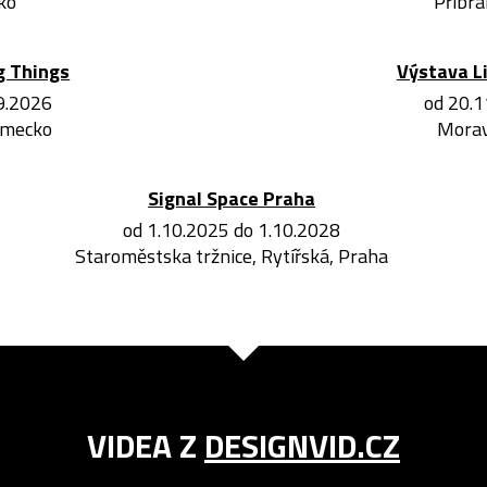
ko
Příbra
g Things
Výstava L
.9.2026
od 20.1
ěmecko
Morav
Signal Space Praha
od 1.10.2025 do 1.10.2028
Staroměstska tržnice, Rytířská, Praha
VIDEA Z
DESIGNVID.CZ