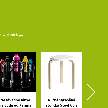
o, šperky...
Nezávadné láhve
Ručně vyráběná
na vodu od Karima
stolička Stool 60 z