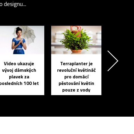
 designu...
Video ukazuje
Terraplanter je
vývoj dámských
revoluční květináč
plavek za
pro domácí
posledních 100 let
pěstování květin
pouze z vody