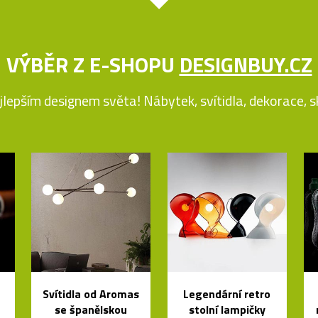
VÝBĚR Z E-SHOPU
DESIGNBUY.CZ
jlepším designem světa! Nábytek, svítidla, dekorace, skl
Svítidla od Aromas
Legendární retro
se španělskou
stolní lampičky