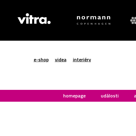
e-shop
videa
interiéry
homepage
události