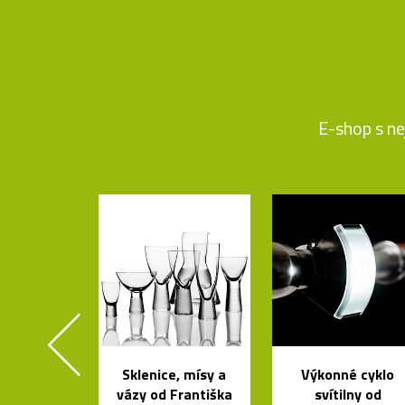
E-shop s ne
Sklenice, mísy a
Výkonné cyklo
vázy od Františka
svítilny od