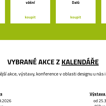
vášní
Dalú
koupit
koupit
VYBRANÉ AKCE Z
KALENDÁŘE
ější akce, výstavy, konference v oblasti designu u nás i 
ws
Výstava 
.9.2026
od 25.