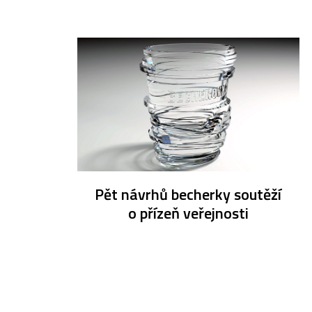
Pět návrhů becherky soutěží
o přízeň veřejnosti