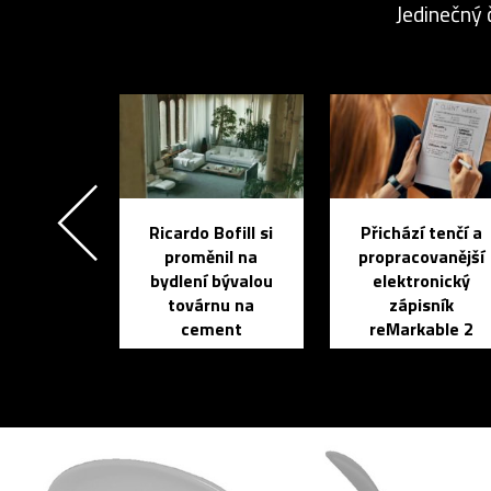
Jedinečný 
Ricardo Bofill si
Přichází tenčí a
proměnil na
propracovanější
bydlení bývalou
elektronický
továrnu na
zápisník
cement
reMarkable 2