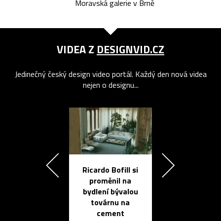
Moravská galerie v Brně
VIDEA Z
DESIGNVID.CZ
Jedinečný český design video portál. Každý den nová videa
nejen o designu...
Ricardo Bofill si
Přichází ten
proměnil na
propracovan
bydlení bývalou
elektronic
továrnu na
zápisník
cement
reMarkable