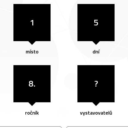
1
5
místo
dní
8.
?
ročník
vystavovatelů