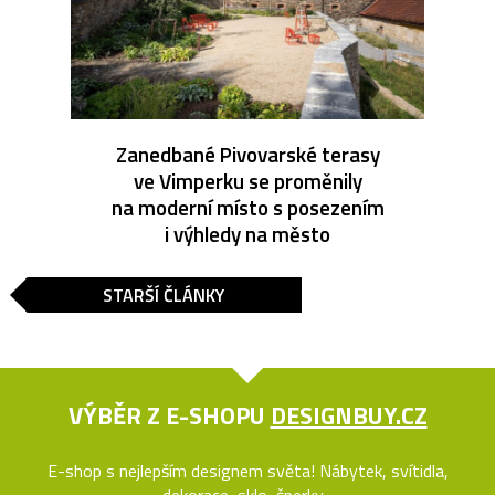
Zanedbané Pivovarské terasy
ve Vimperku se proměnily
na moderní místo s posezením
i výhledy na město
STARŠÍ ČLÁNKY
VÝBĚR Z E-SHOPU
DESIGNBUY.CZ
E-shop s nejlepším designem světa! Nábytek, svítidla,
dekorace, sklo, šperky...