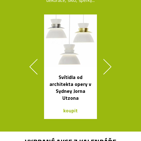
Svítidla od
Legendár
architekta opery v
odšťavňovač 
Sydney Jorna
Salif od Sta
Utzona
koupit
koupit