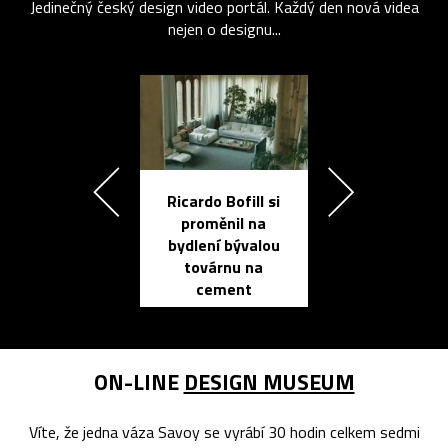
Jedinečný český design video portál. Každý den nová videa
nejen o designu...
Ricardo Bofill si
Přichází ten
proměnil na
propracovan
bydlení bývalou
elektronic
továrnu na
zápisník
cement
reMarkable
ON-LINE
DESIGN MUSEUM
Víte, že jedna váza Savoy se vyrábí 30 hodin celkem sedmi