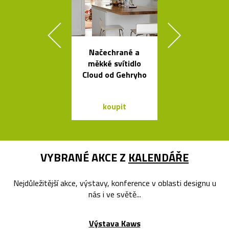
Načechrané a
Ručně vyráb
měkké svítidlo
stolička Stool
Cloud od Gehryho
roku 193
koupit
koupit
VYBRANÉ AKCE Z
KALENDÁŘE
Nejdůležitější akce, výstavy, konference v oblasti designu u
nás i ve světě...
Výstava Kaws