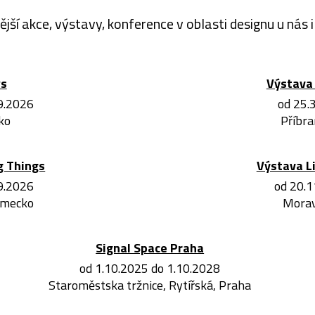
ější akce, výstavy, konference v oblasti designu u nás i 
ws
Výstava 
.9.2026
od 25.
ko
Příbra
g Things
Výstava L
.9.2026
od 20.1
ěmecko
Morav
Signal Space Praha
od 1.10.2025 do 1.10.2028
Staroměstska tržnice, Rytířská, Praha