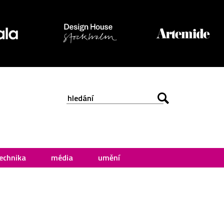
echnika
média
umění