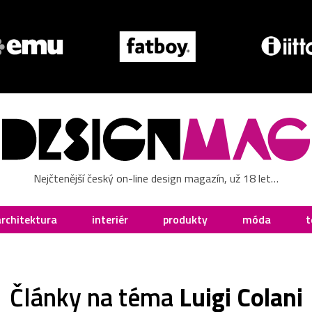
Nejčtenější český on-line design magazín, už 18 let…
architektura
interiér
produkty
móda
t
Články na téma
Luigi Colani