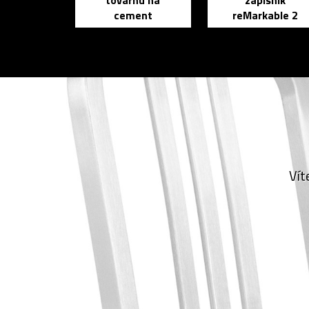
továrnu na
zápisník
cement
reMarkable 2
Vít