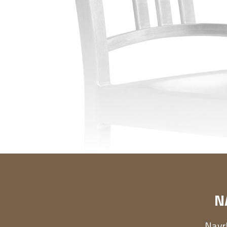
N
Navrh