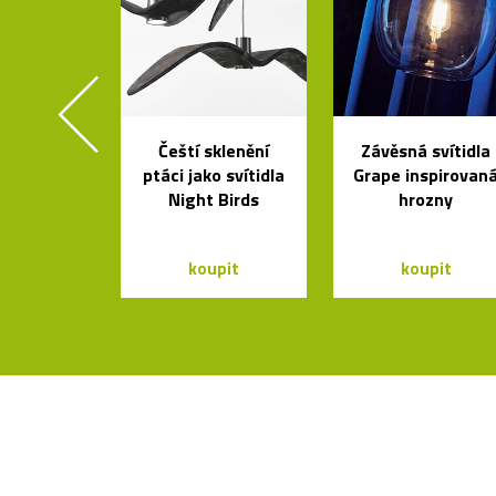
Čeští sklenění
Závěsná svítidla
ptáci jako svítidla
Grape inspirovan
Night Birds
hrozny
koupit
koupit