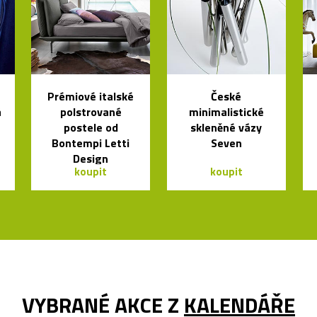
Prémiové italské
České
á
polstrované
minimalistické
postele od
skleněné vázy
Bontempi Letti
Seven
Design
koupit
koupit
VYBRANÉ AKCE Z
KALENDÁŘE