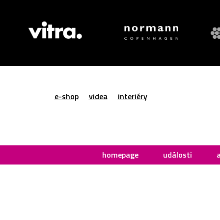
e-shop
videa
interiéry
homepage
události