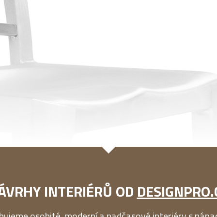
ÁVRHY INTERIÉRŮ OD
DESIGNPRO.
ujeme osobité, moderní a nadčasové interiéry s nápa