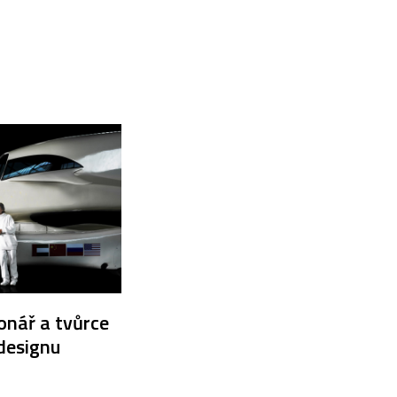
ionář a tvůrce
 designu