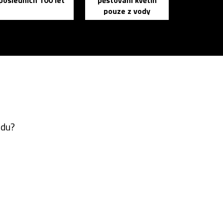
posledních 100 let
pěstování květin
pouze z vody
ádu?