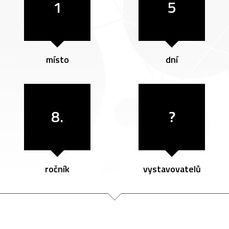
1
5
místo
dní
8.
?
ročník
vystavovatelů