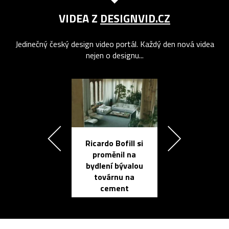
VIDEA Z
DESIGNVID.CZ
Jedinečný český design video portál. Každý den nová videa
nejen o designu...
Ricardo Bofill si
Přichází ten
proměnil na
propracovan
bydlení bývalou
elektronic
továrnu na
zápisník
cement
reMarkable