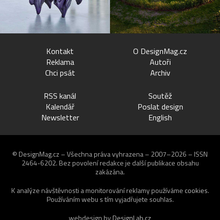
Kontakt
O DesignMag.cz
Reklama
Autoři
Chci psát
Archiv
RSS kanál
Soutěž
Kalendář
Poslat design
Newsletter
English
© DesignMag.cz – Všechna práva vyhrazena – 2007–2026 – ISSN
2464-6202.
Bez povolení redakce je další publikace obsahu
zakázána.
K analýze návštěvnosti a monitorování reklamy používáme
cookies
.
Používáním webu s tím vyjadřujete souhlas.
webdesign by
DesignLab.cz