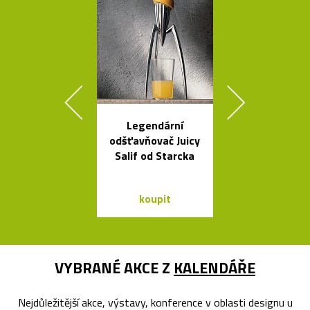
Legendární
Kolekce kovo
odšťavňovač Juicy
mís La Sta
Salif od Starcka
dello Sciro
koupit
koupit
VYBRANÉ AKCE Z
KALENDÁŘE
Nejdůležitější akce, výstavy, konference v oblasti designu u