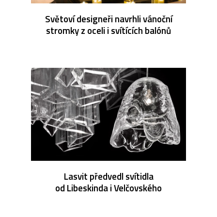
Světoví designeři navrhli vánoční
stromky z oceli i svítících balónů
Lasvit předvedl svítidla
od Libeskinda i Velčovského