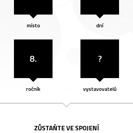
místo
dní
8.
?
ročník
vystavovatelů
ZŮSTAŇTE VE SPOJENÍ