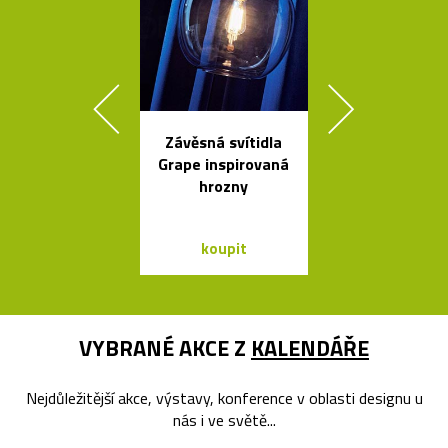
Závěsná svítidla
Česká svíti
Grape inspirovaná
Soap fouk
hrozny
ručně bez f
koupit
koupit
VYBRANÉ AKCE Z
KALENDÁŘE
Nejdůležitější akce, výstavy, konference v oblasti designu u
nás i ve světě...