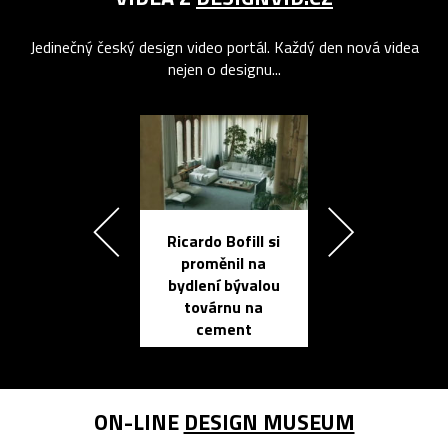
Jedinečný český design video portál. Každý den nová videa
nejen o designu...
Ricardo Bofill si
Přichází ten
proměnil na
propracovan
bydlení bývalou
elektronic
továrnu na
zápisník
cement
reMarkable
ON-LINE
DESIGN MUSEUM