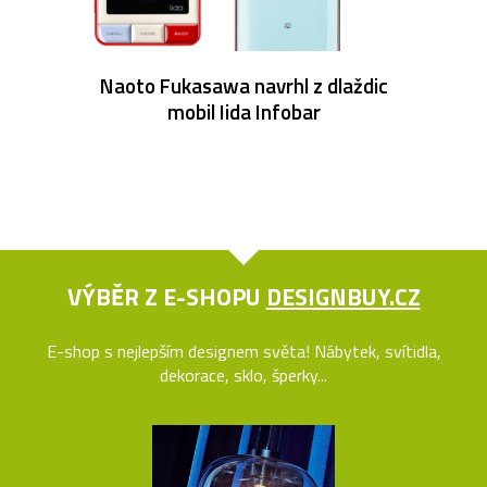
Naoto Fukasawa navrhl z dlaždic
mobil Iida Infobar
VÝBĚR Z E-SHOPU
DESIGNBUY.CZ
E-shop s nejlepším designem světa! Nábytek, svítidla,
dekorace, sklo, šperky...