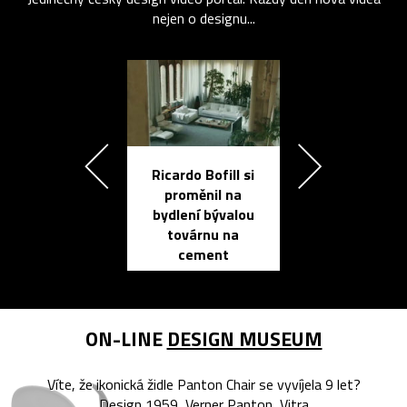
nejen o designu...
Ricardo Bofill si
Přichází ten
proměnil na
propracovan
bydlení bývalou
elektronic
továrnu na
zápisník
cement
reMarkable
ON-LINE
DESIGN MUSEUM
Víte, že ikonická židle Panton Chair se vyvíjela 9 let?
Design 1959, Verner Panton, Vitra