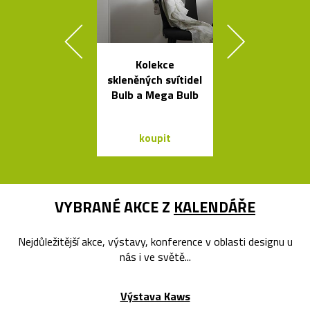
Kolekce
Skleněné bal
skleněných svítidel
jako česká sví
Bulb a Mega Bulb
Memory
koupit
koupit
VYBRANÉ AKCE Z
KALENDÁŘE
Nejdůležitější akce, výstavy, konference v oblasti designu u
nás i ve světě...
Výstava Kaws