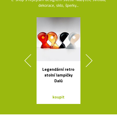
dekorace, sklo, šperky...
Legendární retro
Česká svíti
stolní lampičky
Soap fouk
Dalú
ručně bez f
koupit
koupit