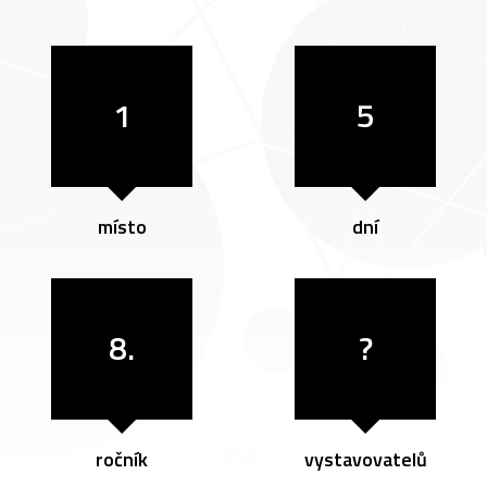
1
5
místo
dní
8.
?
ročník
vystavovatelů