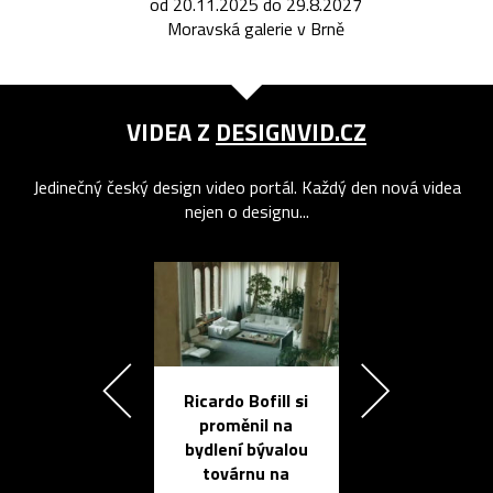
od 20.11.2025 do 29.8.2027
Moravská galerie v Brně
VIDEA Z
DESIGNVID.CZ
Jedinečný český design video portál. Každý den nová videa
nejen o designu...
Ricardo Bofill si
Přichází ten
proměnil na
propracovan
bydlení bývalou
elektronic
továrnu na
zápisník