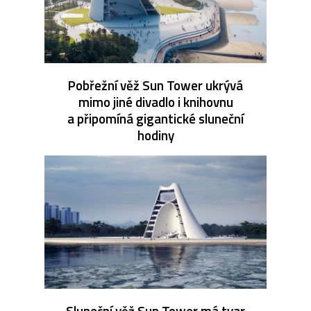
Pobřežní věž Sun Tower ukrývá
mimo jiné divadlo i knihovnu
a připomíná gigantické sluneční
hodiny
Sluneční věž Sun Tower má tvar