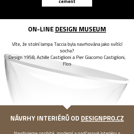
cement
reMarkable
ON-LINE
DESIGN MUSEUM
Víte, že stolní lampa Taccia byla navrhována jako svítící
socha?
Design 1958, Achille Castiglioni a Pier Giacomo Castiglioni,
Flos
NÁVRHY INTERIÉRŮ OD
DESIGNPRO.CZ
Navrhujeme osobité, moderní a nadčasové interiéry s