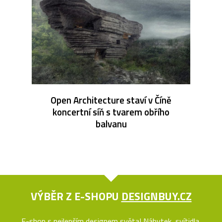
Open Architecture staví v Číně
koncertní síň s tvarem obřího
balvanu
VÝBĚR Z E-SHOPU
DESIGNBUY.CZ
E-shop s nejlepším designem světa! Nábytek, svítidla,