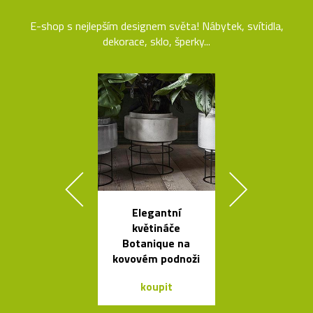
E-shop s nejlepším designem světa! Nábytek, svítidla,
dekorace, sklo, šperky...
Elegantní
Ručně vyráb
květináče
stolička Stool
Botanique na
roku 193
kovovém podnoži
koupit
koupit