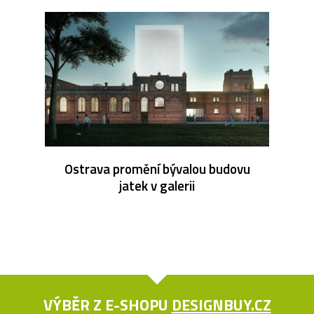
Ostrava promění bývalou budovu
jatek v galerii
VÝBĚR Z E-SHOPU
DESIGNBUY.CZ