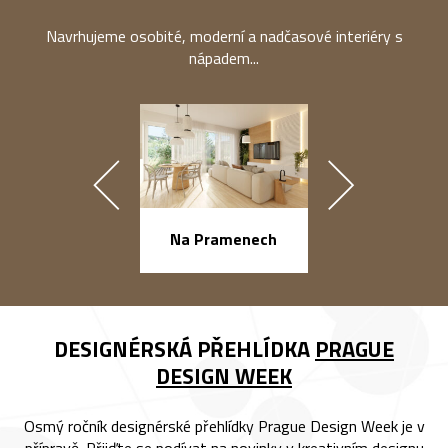
Navrhujeme osobité, moderní a nadčasové interiéry s
nápadem...
náměstí Na Ba
Na Pramenech
DESIGNÉRSKÁ PŘEHLÍDKA
PRAGUE
DESIGN WEEK
Osmý ročník designérské přehlídky Prague Design Week je v
přípravě. Přijďte se podívat na novinky v kreativním designu