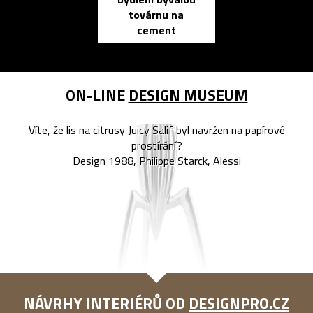
továrnu na
zápisník
cement
reMarkable
ON-LINE
DESIGN MUSEUM
Víte, že lis na citrusy Juicy Salif byl navržen na papírové
prostírání?
Design 1988, Philippe Starck, Alessi
NÁVRHY INTERIÉRŮ OD
DESIGNPRO.CZ