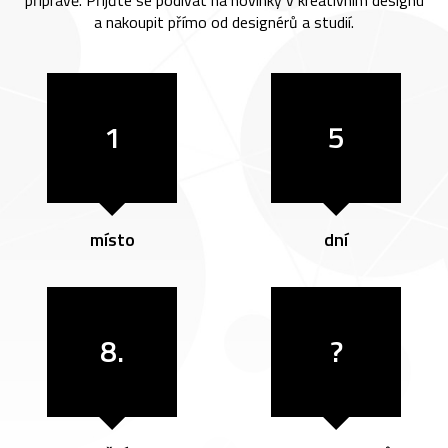
a nakoupit přímo od designérů a studií.
1
5
místo
dní
8.
?