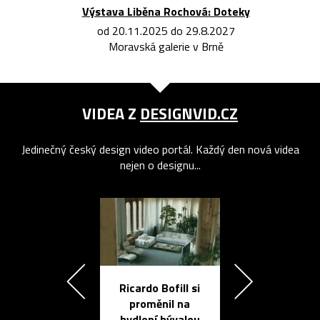
Výstava Liběna Rochová: Doteky
od 20.11.2025 do 29.8.2027
Moravská galerie v Brně
VIDEA Z
DESIGNVID.CZ
Jedinečný český design video portál. Každý den nová videa
nejen o designu...
Ricardo Bofill si
Přichází ten
proměnil na
propracovan
bydlení bývalou
elektronic