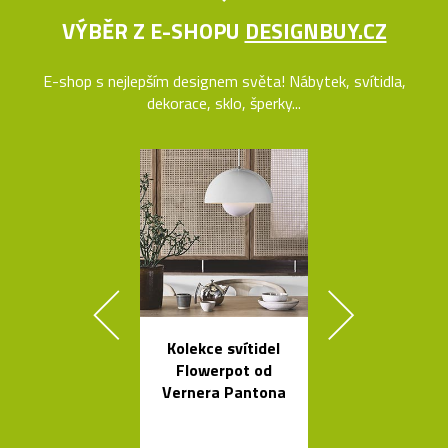
VÝBĚR Z E-SHOPU
DESIGNBUY.CZ
E-shop s nejlepším designem světa! Nábytek, svítidla,
dekorace, sklo, šperky...
Kolekce svítidel
Stolní i stoj
Flowerpot od
lampy Ballo
Vernera Pantona
ručně foukané