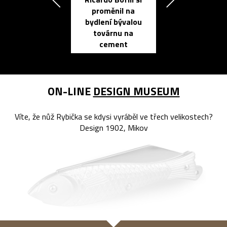
proměnil na
propracovan
bydlení bývalou
elektronic
továrnu na
zápisník
cement
reMarkable
ON-LINE
DESIGN MUSEUM
Víte, že nůž Rybička se kdysi vyráběl ve třech velikostech?
Design 1902, Mikov