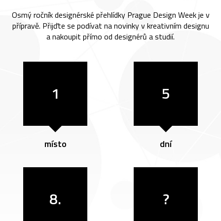
Osmý ročník designérské přehlídky Prague Design Week je v
přípravě. Přijďte se podívat na novinky v kreativním designu
a nakoupit přímo od designérů a studií.
1
5
místo
dní
8.
?