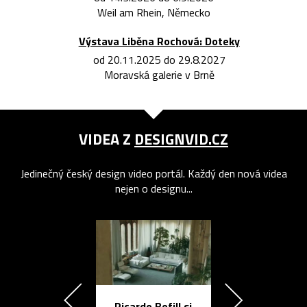
Weil am Rhein, Německo
Výstava Liběna Rochová: Doteky
od 20.11.2025 do 29.8.2027
Moravská galerie v Brně
VIDEA Z
DESIGNVID.CZ
Jedinečný český design video portál. Každý den nová videa
nejen o designu...
Ricardo Bofill si
Přichází ten