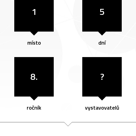
1
5
místo
dní
8.
?
ročník
vystavovatelů