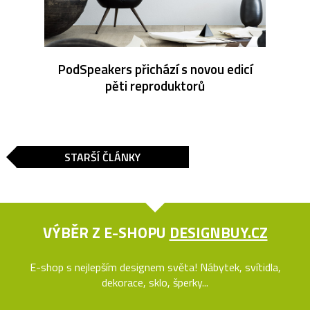
PodSpeakers přichází s novou edicí
pěti reproduktorů
STARŠÍ ČLÁNKY
VÝBĚR Z E-SHOPU
DESIGNBUY.CZ
E-shop s nejlepším designem světa! Nábytek, svítidla,
dekorace, sklo, šperky...