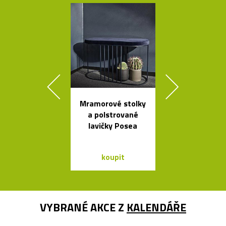
Mramorové stolky
Skleněné bal
a polstrované
jako česká sví
lavičky Posea
Memory
koupit
koupit
VYBRANÉ AKCE Z
KALENDÁŘE