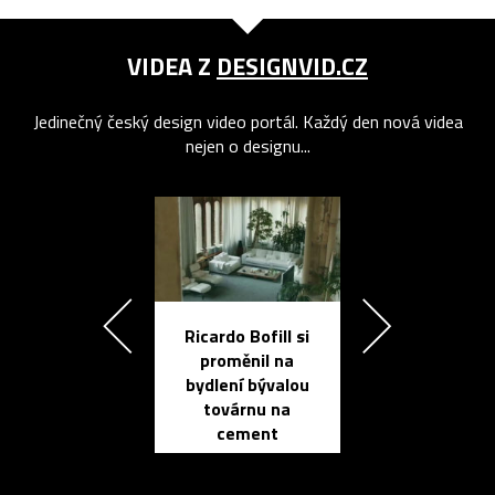
VIDEA Z
DESIGNVID.CZ
Jedinečný český design video portál. Každý den nová videa
nejen o designu...
Ricardo Bofill si
Přichází ten
proměnil na
propracovan
bydlení bývalou
elektronic
továrnu na
zápisník
cement
reMarkable