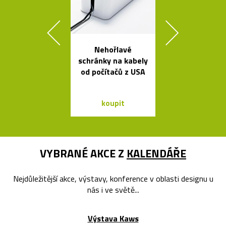
Nehořlavé
Jedinečný jíd
schránky na kabely
stůl Podium
od počítačů z USA
Bontempi C
koupit
koupit
VYBRANÉ AKCE Z
KALENDÁŘE
Nejdůležitější akce, výstavy, konference v oblasti designu u
nás i ve světě...
Výstava Kaws