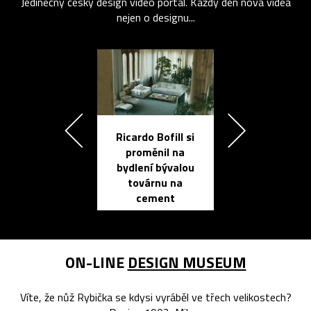
Jedinečný český design video portál. Každý den nová videa
nejen o designu...
Ricardo Bofill si
Přichází ten
proměnil na
propracovan
bydlení bývalou
elektronic
továrnu na
zápisník
cement
reMarkable
ON-LINE
DESIGN MUSEUM
Víte, že nůž Rybička se kdysi vyráběl ve třech velikostech?