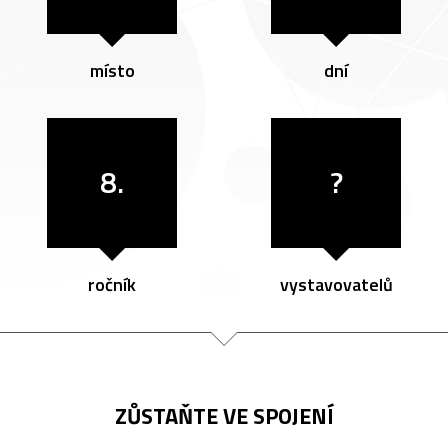
místo
dní
8.
?
ročník
vystavovatelů
ZŮSTAŇTE VE SPOJENÍ