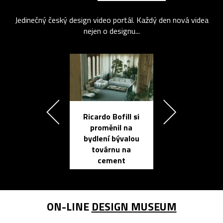
Jedinečný český design video portál. Každý den nová videa
nejen o designu...
Ricardo Bofill si
Přichází ten
proměnil na
propracovan
bydlení bývalou
elektronic
továrnu na
zápisník
cement
reMarkable
ON-LINE
DESIGN MUSEUM