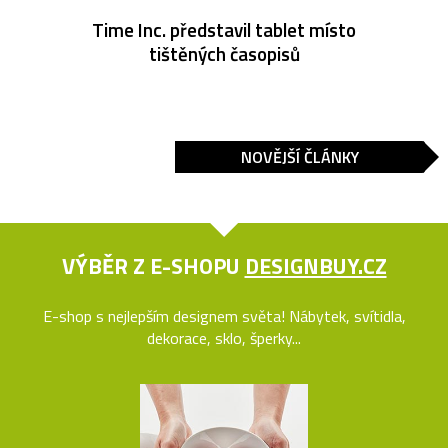
Time Inc. představil tablet místo
tištěných časopisů
NOVĚJŠÍ ČLÁNKY
VÝBĚR Z E-SHOPU
DESIGNBUY.CZ
E-shop s nejlepším designem světa! Nábytek, svítidla,
dekorace, sklo, šperky...