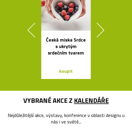
Česká miska Srdce
Závěsná
s ukrytým
bambuso
srdečním tvarem
svítidla Bamb
dvou tvare
koupit
koupit
VYBRANÉ AKCE Z
KALENDÁŘE
Nejdůležitější akce, výstavy, konference v oblasti designu u
nás i ve světě...