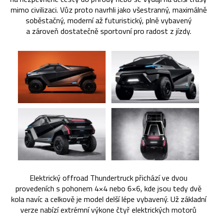
mimo civilizaci. Vůz proto navrhli jako všestranný, maximálně
soběstačný, moderní až futuristický, plně vybavený
a zároveň dostatečně sportovní pro radost z jízdy.
Elektrický offroad Thundertruck přichází ve dvou
provedeních s pohonem 4×4 nebo 6×6, kde jsou tedy dvě
kola navíc a celkově je model delší lépe vybavený. Už základní
verze nabízí extrémní výkone čtyř elektrických motorů