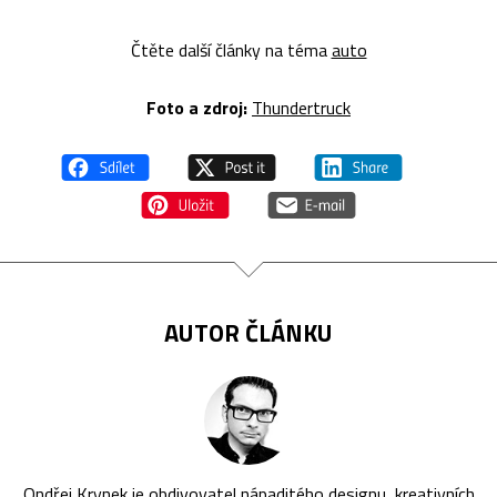
Čtěte další články na téma
auto
Foto a zdroj:
Thundertruck
AUTOR ČLÁNKU
Ondřej Krynek je obdivovatel nápaditého designu, kreativních