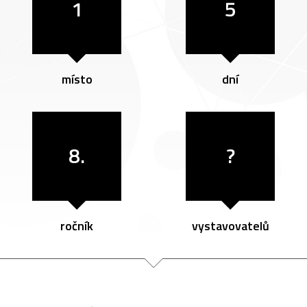
1
5
místo
dní
8.
?
ročník
vystavovatelů