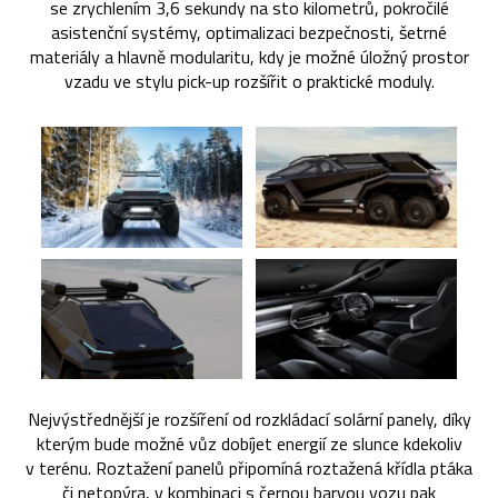
se zrychlením 3,6 sekundy na sto kilometrů, pokročilé
asistenční systémy, optimalizaci bezpečnosti, šetrné
materiály a hlavně modularitu, kdy je možné úložný prostor
vzadu ve stylu pick-up rozšířit o praktické moduly.
Nejvýstřednější je rozšíření od rozkládací solární panely, díky
kterým bude možné vůz dobíjet energií ze slunce kdekoliv
v terénu. Roztažení panelů připomíná roztažená křídla ptáka
či netopýra, v kombinaci s černou barvou vozu pak