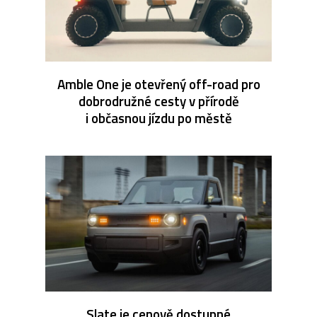
Amble One je otevřený off-road pro
dobrodružné cesty v přírodě
i občasnou jízdu po městě
Slate je cenově dostupné