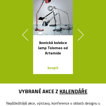
Ikonická kolekce
Kávovary Mo
lamp Tolomeo od
Davida
Artemide
Chipperfie
koupit
koupit
VYBRANÉ AKCE Z
KALENDÁŘE
Nejdůležitější akce, výstavy, konference v oblasti designu u