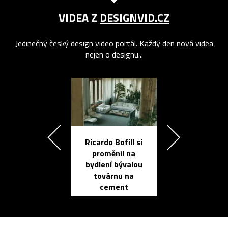
VIDEA Z
DESIGNVID.CZ
Jedinečný český design video portál. Každý den nová videa
nejen o designu...
Ricardo Bofill si
Přichází ten
proměnil na
propracovan
bydlení bývalou
elektronic
továrnu na
zápisník
cement
reMarkable