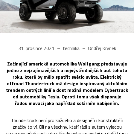
31. prosince 2021
technika
Ondřej Krynek
Začínající americká automobilka Wolfgang představuje
jedno z nejzajímavějších a nejvýstřednějších aut tohoto
roku, které by mělo spatřit světlo světa. Elektrický
offroad Thundertruck má design inspirovaný aktuálním
trendem ostrých linií a dost možná modelem Cybertruck
od automobilky Tesla. Oproti tomu však disponuje
řadou inovací jako například solárním nabíjením.
Thundertruck není pro každého a designéři i konstruktéři
značky to ví. Cílí na všechny, kteří rádi s autem vyjedou
na nezpevněné cesty do přírody nebo se vydají na delší trasy