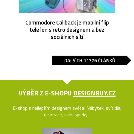
Commodore Callback je mobilní flip
telefon s retro designem a bez
sociálních sítí
DALŠÍCH 11776 ČLÁNKŮ
VÝBĚR Z E-SHOPU
DESIGNBUY.CZ
E-shop s nejlepším designem světa! Nábytek, svítidla,
dekorace, sklo, šperky...