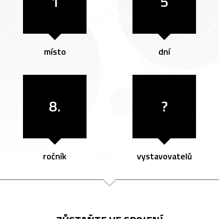
1
5
místo
dní
8.
?
ročník
vystavovatelů