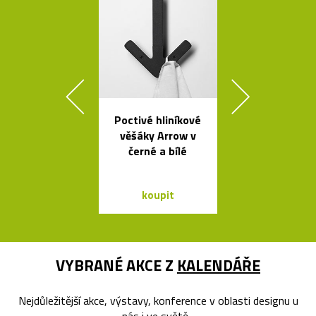
Poctivé hliníkové
Geometric
věšáky Arrow v
tvarovaná sví
černé a bílé
Form
koupit
koupit
VYBRANÉ AKCE Z
KALENDÁŘE
Nejdůležitější akce, výstavy, konference v oblasti designu u