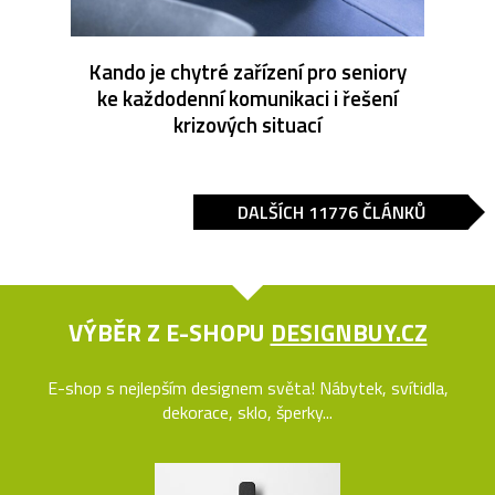
Kando je chytré zařízení pro seniory
ke každodenní komunikaci i řešení
krizových situací
DALŠÍCH 11776 ČLÁNKŮ
VÝBĚR Z E-SHOPU
DESIGNBUY.CZ
E-shop s nejlepším designem světa! Nábytek, svítidla,
dekorace, sklo, šperky...