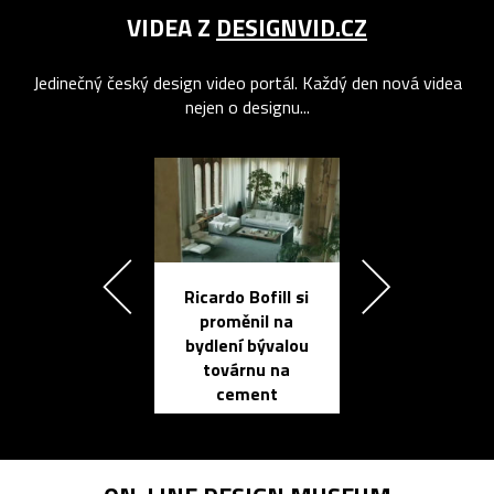
VIDEA Z
DESIGNVID.CZ
Jedinečný český design video portál. Každý den nová videa
nejen o designu...
Ricardo Bofill si
Přichází ten
proměnil na
propracovan
bydlení bývalou
elektronic
továrnu na
zápisník
cement
reMarkable