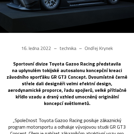
16. ledna 2022
technika
Ondřej Krynek
Sportovní divize Toyota Gazoo Racing představila
na uplynulém tokijské autosalonu koncepční kreaci
závodního sporťáku GR GT3 Concept. Dvoumístné černé
střele dali designéři velmi efektní design,
aerodynamické proporce, řadu spojlerů, velké přítlačné
křídlo vzadu a drsný vzhled umocněný originální
koncepcí světlometů.
„Společnost Toyota Gazoo Racing posiluje zákaznický
program motorsportu a odhaluje vývojovou studii GR GT3
Concept. Cílem je nabízet zákazníkům atraktivní vozy pro