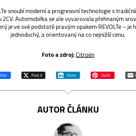
e snoubí moderní a progresivní technologie s tradičn
u 2CV. Automobilka se ale vyvarovala přehnaným sro
erý je ve své podstatě pravým opakem REVOLTe – je h
jednoduchý, a orientovaný na co nejnižší cenu.
Foto a zdroj:
Citroën
AUTOR ČLÁNKU