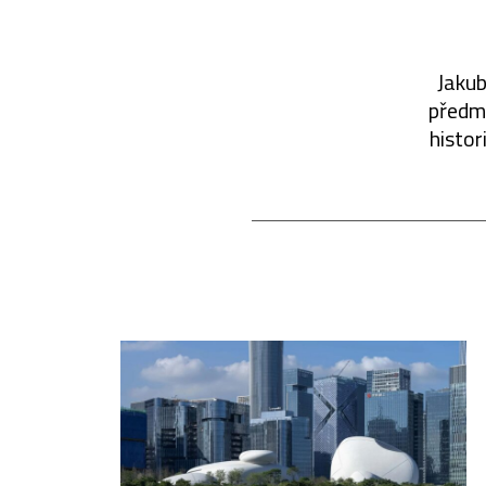
Jakub
předmě
histor