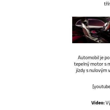
tří
Automobil je poh
tepelný motor s 
jízdy s nulovým 
[youtub
Video:
Vý