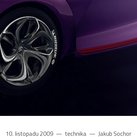
10. listopadu 2009
––
technika
––
Jakub Sochor