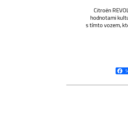
Citroën REVOLT
hodnotami kult
s tímto vozem, kt