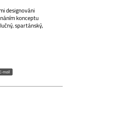
ími designováni
vnáním konceptu
lučný, spartánský,