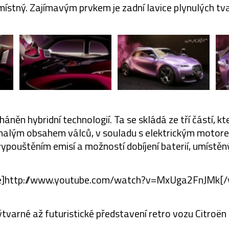
místný. Zajímavým prvkem je zadní lavice plynulých tv
áněn hybridní technologií. Ta se skládá ze tří částí, kter
malým obsahem válců, v souladu s elektrickým motore
vypouštěním emisí a možností dobíjení baterií, umístěnýc
e]http://www.youtube.com/watch?v=MxUga2FnJMk[/
tvarné až futuristické představení retro vozu Citroë