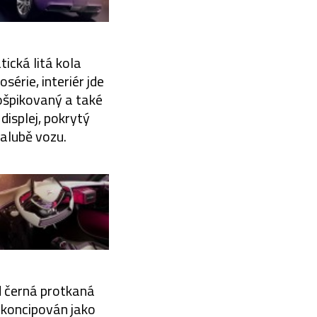
tická litá kola
érie, interiér jde
rošpikovaný a také
displej, pokrytý
palubě vozu.
d černá protkaná
e koncipován jako