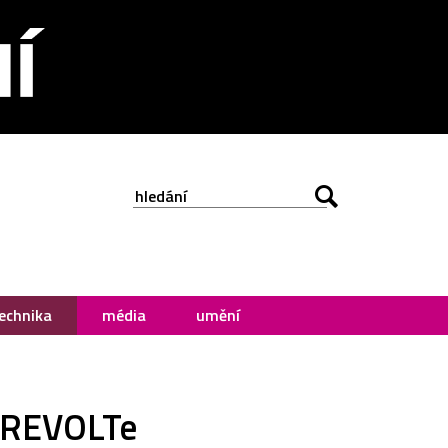
echnika
média
umění
n REVOLTe