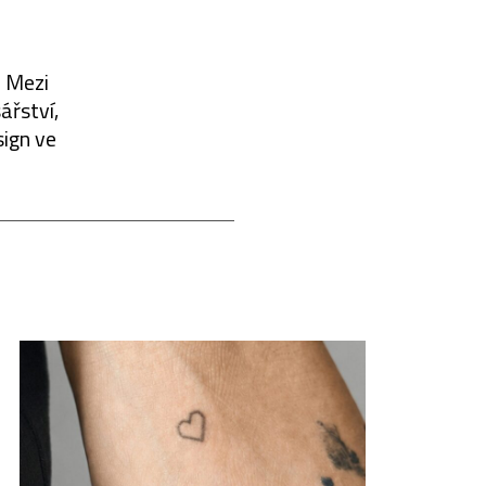
. Mezi
ářství,
sign ve