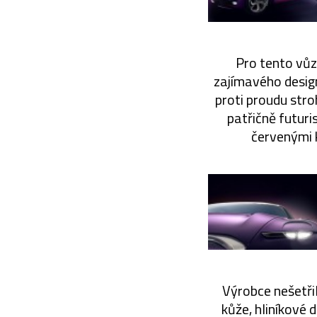
Pro tento vůz 
zajímavého design
proti proudu stro
patřičně futuri
červenými k
Výrobce nešetři
kůže, hliníkové 