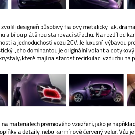
zvolili designéři působivý fialový metalický lak, drama
u a bílou plátěnou stahovací střechu. Na rozdíl od karos
hosti a jednoduchosti vozu 2CV. Je luxusní, výbavou p
stický. Jeho dominantou je originální volant a dotykový 
rystaly, které mají na starost recirkulaci vzduchu na 
l na materiálech prémiového vzezření, jako je napříkla
doplňky a detaily, nebo karmínově červený velur. Vůz j