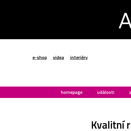
e-shop
videa
interiéry
homepage
události
Kvalitní