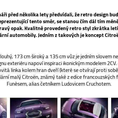
náři před několika lety předvídali, že retro design b
eprezentující tento směr, se stanou čím dál tím mén
ravý opak. Kvalitně provedený retro styl zkrátka letí,
ární automobily. Jedním z takových je koncept Citr
louhý, 173 cm široký a 135 cm vůz je jedním slovem ne
nu exteriéru napoví inspiraci ikonickým modelem 2CV
ovitá linka kolem hran dveří (které se otvírají proti sob
dární malý Citroën, známý také z edice francouzských 
Funèsem, alias četníkem Ludovicem Cruchotem.