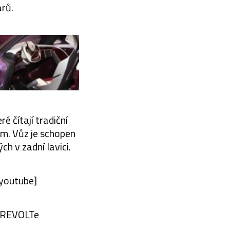
arů.
é čítají tradiční
m. Vůz je schopen
h v zadní lavici.
youtube]
n REVOLTe