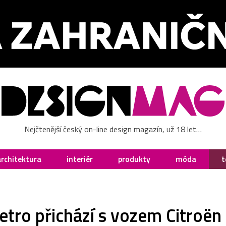
Nejčtenější český on-line design magazín, už 18 let…
architektura
interiér
produkty
móda
t
 retro přichází s vozem Citroë