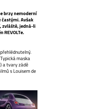
ude brzy nemoderní
ě častými. Avšak
 zvláště, jedná-li
oën REVOLTe.
přehlédnutelný.
. Typická maska
ě) a tvary zádě
filmů s Louisem de