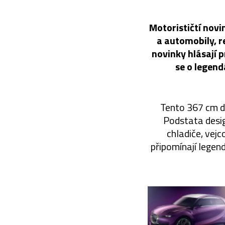
Motorističtí novi
a automobily, r
novinky hlásají p
se o legend
Tento 367 cm d
Podstata desig
chladiče, vejc
připomínají legen