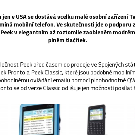
 jen v USA se dostává vcelku malé osobní zařízení T
ná mobilní telefon. Ve skutečnosti jde o podporu zá
y Peek v elegantním až roztomile zaobleném modrém 
plném tlačítek.
ečnost Peek před časem do prodeje ve Spojených stá
eek Pronto a Peek Classic, které jsou podobné mobilní
k pohodlnému ovládání emailů pomocí plnohodnotné Q
onto se od verze Classic odlišuje jen možností posílat