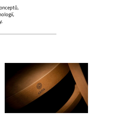
konceptů,
ologií,
y.