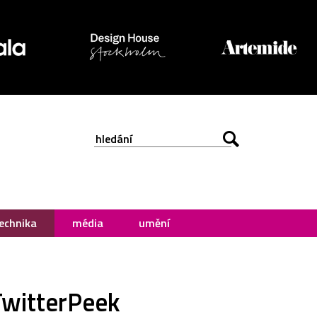
echnika
média
umění
 TwitterPeek