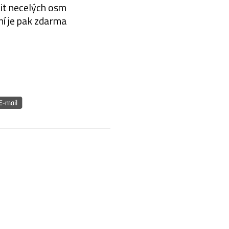
tit necelých osm
ní je pak zdarma