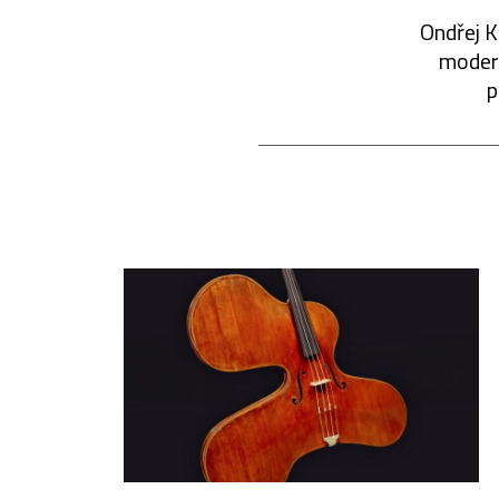
Ondřej K
modern
p