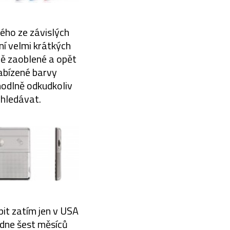
ného ze závislých
ení velmi krátkých
rně zaoblené a opět
nabízené barvy
odlně odkudkoliv
yhledávat.
upit zatím jen v USA
ídne šest měsíců