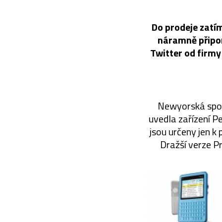
Do prodeje zatím
náramně připomí
Twitter od firm
Newyorská spol
uvedla zařízení P
jsou určeny jen 
Dražší verze Pr