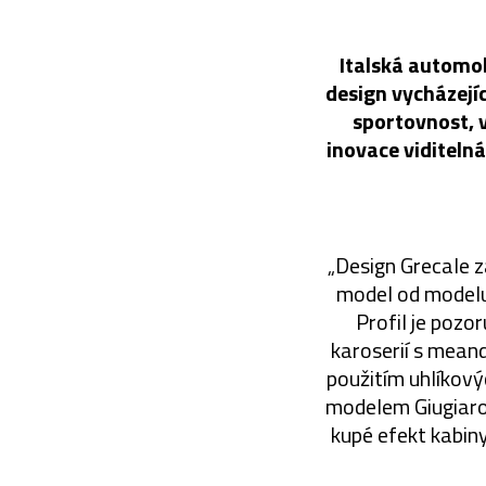
Italská automob
design vycházejíc
sportovnost, v
inovace viditelná
„Design Grecale 
model od modelu 
Profil je pozo
karoserií s mean
použitím uhlíkový
modelem Giugiaro 
kupé efekt kabiny