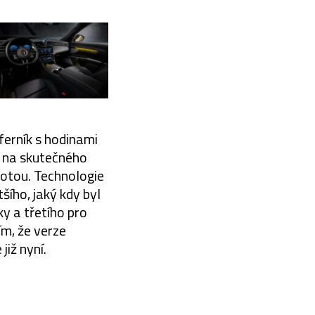
iferník s hodinami
í na skutečného
totou. Technologie
šího, jaký kdy byl
ky a třetího pro
ím, že verze
iž nyní.