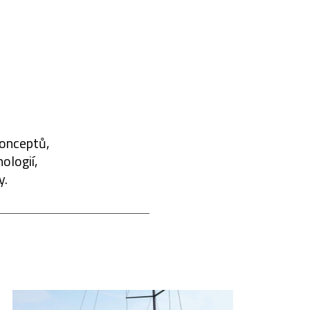
konceptů,
ologií,
y.