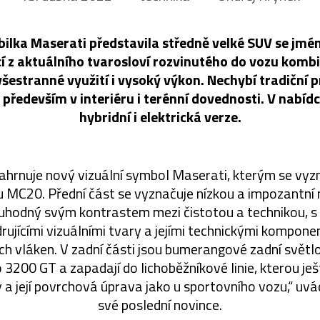
ilka Maserati představila středně velké SUV se jm
í z aktuálního tvarosloví rozvinutého do vozu kombi
šestranné využití i vysoký výkon. Nechybí tradiční 
 především v interiéru i terénní dovednosti. V nabíd
hybridní i elektrická verze.
zahrnuje nový vizuální symbol Maserati, kterým se vyz
MC20. Přední část se vyznačuje nízkou a impozantní 
ruhodný svým kontrastem mezi čistotou a technikou, s
drujícími vizuálními tvary a jejími technickými kompon
ch vláken. V zadní části jsou bumerangové zadní svět
3200 GT a zapadají do lichoběžníkové linie, kterou ješ
 a její povrchová úprava jako u sportovního vozu,“ uv
své poslední novince.