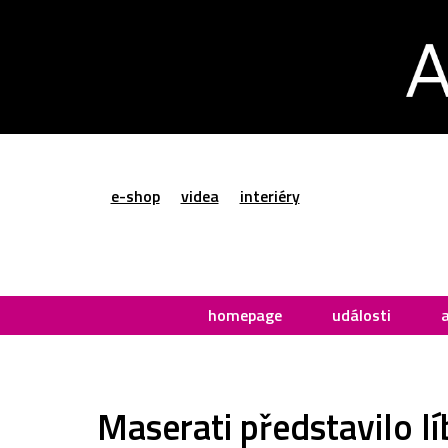
e-shop
videa
interiéry
homepage
události
Maserati představilo 