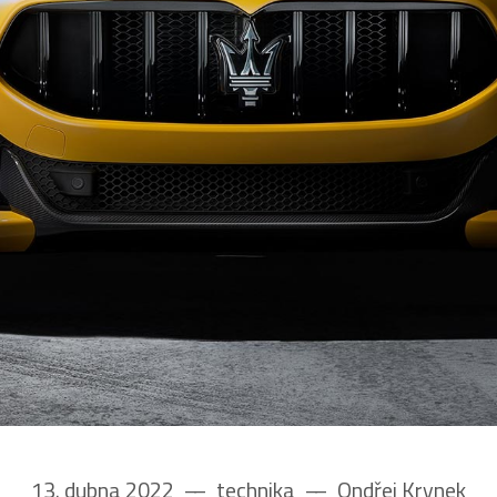
13. dubna 2022
––
technika
––
Ondřej Krynek