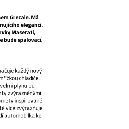
énem Grecale. Má
nujícího eleganci,
prvky Maserati,
ce bude spalovací,
načuje každý nový
mřížkou chladiče.
 velmi plynulou
enty zvýrazněnými
lomety inspirované
tě více zvýrazňuje
ádí automobilka ke