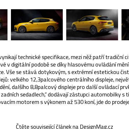
vynikají technické specifikace, mezi něž patří tradiční c
vé v digitální podobě se díky hlasovému ovládání měn
. Vše se stává dotykovým, s extrémní estetickou čis
plejů: velkého 12,3palcového centrálního displeje, největ
dění, dalšího 8,8palcový displeje pro další ovládací prv
a zadních sedadlech,“ dodávají zástupci automobilky s t
ovacím motorem s výkonem až 530 koní, jde do prodeje j
Čtěte související článek na DesignMag.cz