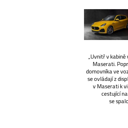
„Uvnitř v kabině 
Maserati. Popr
domovníka ve voze
se ovládají z dis
v Maserati k vi
cestující n
se spal