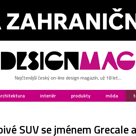
Nejčtenější český on-line design magazín, už 18 let…
architektura
interiér
produkty
móda
t
líbivé SUV se jménem Grecale 