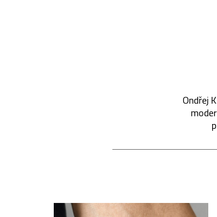
Ondřej K
modern
p