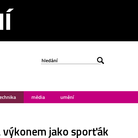
echnika
média
umění
a výkonem jako sporťák