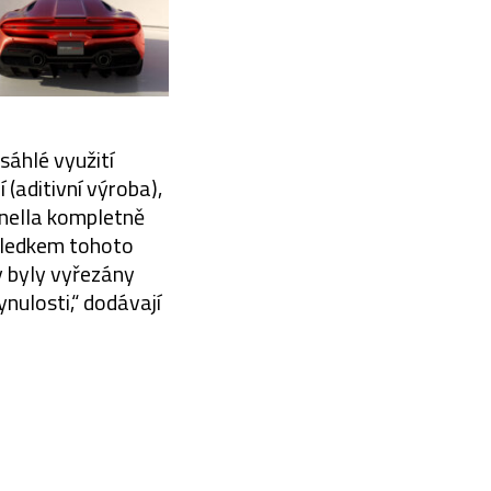
sáhlé využití
(aditivní výroba),
anella kompletně
sledkem tohoto
y byly vyřezány
nulosti,“ dodávají