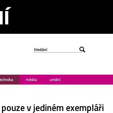
echnika
média
umění
ý pouze v jediném exempláři