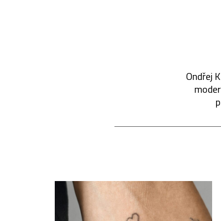
Ondřej K
modern
p