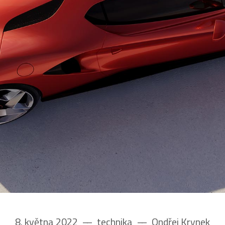
8. května 2022
––
technika
––
Ondřej Krynek