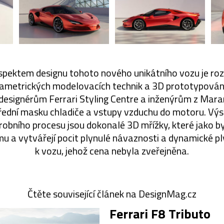
pektem designu tohoto nového unikátního vozu je roz
metrických modelovacích technik a 3D prototypování 
designérům Ferrari Styling Centre a inženýrům z Mar
řední masku chladiče a vstupy vzduchu do motoru. Vý
robního procesu jsou dokonalé 3D mřížky, které jako b
mu a vytvářejí pocit plynulé návaznosti a dynamické ply
k vozu, jehož cena nebyla zveřejněna.
Čtěte související článek na DesignMag.cz
Ferrari F8 Tributo