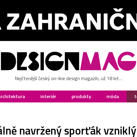
Nejčtenější český on-line design magazín, už 18 let…
architektura
interiér
produkty
móda
t
iálně navržený sporťák vznikl