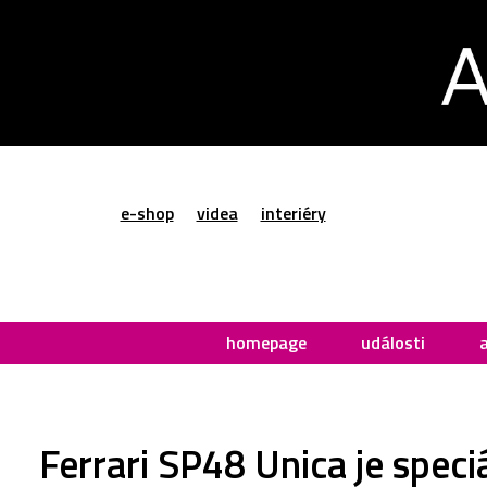
e-shop
videa
interiéry
homepage
události
Ferrari SP48 Unica je spec