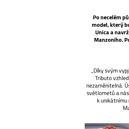
Po necelém půl
model, který b
Unica a navrž
Manzoniho. Po
„Díky svým vypj
Tributo vzhled
nezaměnitelná. Ú
světlometů a násl
k unikátnímu 
Ma