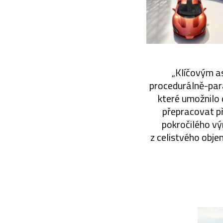
„Klíčovým as
procedurálně-para
které umožnilo 
přepracovat p
pokročilého vý
z celistvého obje