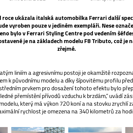
 roce ukázala italská automobilka Ferrari další spe
ude vyroben pouze v jediném exempláři. Nese označe
eno bylo v Ferrari Styling Centre pod vedením šéfde
stavené je na základech modelu F8 Tributo, což je n
zřejmé.
atým liniím a agresivnímu postoji je okamžitě rozpoz
em k původnímu modelu a díky šípovitému profilu předn
středním prvkem pro dosažení tohoto efektu bylo přep
edné přemístění přívodů vzduchu k brzdám,“ uvádí zá
modelu, který má výkon 720 koní a na stovku zrychlí z
ximální rychlost je omezena na 340 kilometrů za hodi