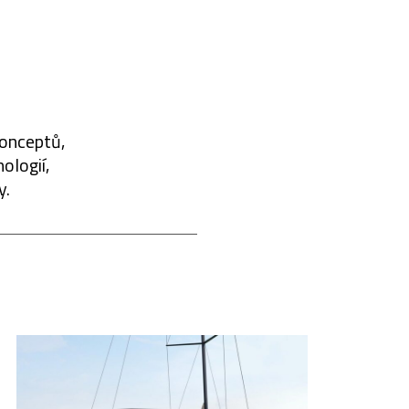
konceptů,
ologií,
y.