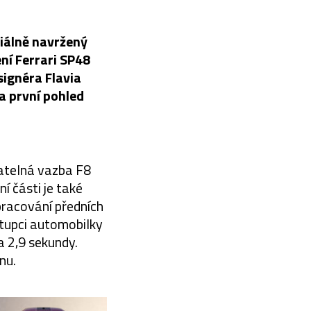
ciálně navržený
ní Ferrari SP48
signéra Flavia
a první pohled
natelná vazba F8
í části je také
racování předních
stupci automobilky
a 2,9 sekundy.
nu.