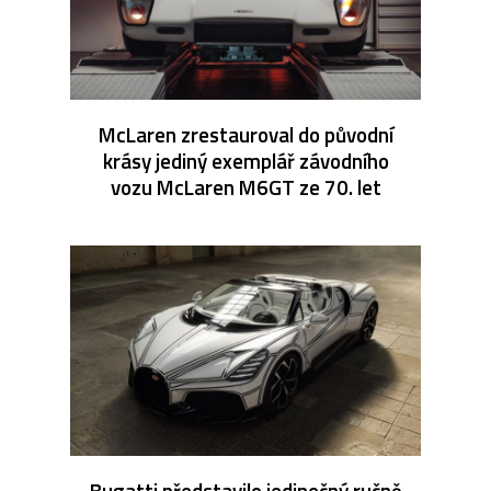
McLaren zrestauroval do původní
krásy jediný exemplář závodního
vozu McLaren M6GT ze 70. let
Bugatti představilo jedinečný ručně