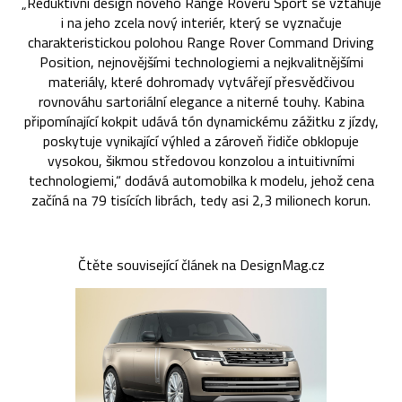
„Reduktivní design nového Range Roveru Sport se vztahuje
i na jeho zcela nový interiér, který se vyznačuje
charakteristickou polohou Range Rover Command Driving
Position, nejnovějšími technologiemi a nejkvalitnějšími
materiály, které dohromady vytvářejí přesvědčivou
rovnováhu sartoriální elegance a niterné touhy. Kabina
připomínající kokpit udává tón dynamickému zážitku z jízdy,
poskytuje vynikající výhled a zároveň řidiče obklopuje
vysokou, šikmou středovou konzolou a intuitivními
technologiemi,“ dodává automobilka k modelu, jehož cena
začíná na 79 tisících librách, tedy asi 2,3 milionech korun.
Čtěte související článek na DesignMag.cz