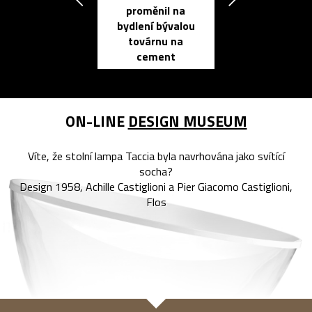
proměnil na
propracovan
bydlení bývalou
elektronic
továrnu na
zápisník
cement
reMarkable
ON-LINE
DESIGN MUSEUM
Víte, že stolní lampa Taccia byla navrhována jako svítící
socha?
Design 1958, Achille Castiglioni a Pier Giacomo Castiglioni,
Flos