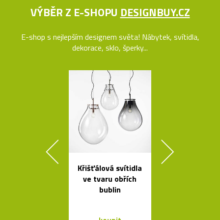
VÝBĚR Z E-SHOPU
DESIGNBUY.CZ
E-shop s nejlepším designem světa! Nábytek, svítidla,
dekorace, sklo, šperky...
Křišťálová svítidla
Čalouněná ši
ve tvaru obřích
židle Kuga
bublin
Bontempi C