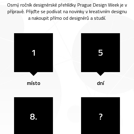
Osmý ročník designérské přehlídky Prague Design Week je v
přípravě. Přijďte se podívat na novinky v kreativním designu
a nakoupit přímo od designérů a studií.
1
5
místo
dní
8.
?