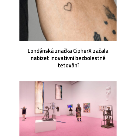
Londýnská značka CipherX začala
nabízet inovativní bezbolestné
tetování