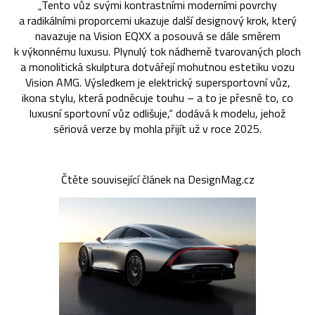
„Tento vůz svými kontrastními moderními povrchy
a radikálními proporcemi ukazuje další designový krok, který
navazuje na Vision EQXX a posouvá se dále směrem
k výkonnému luxusu. Plynulý tok nádherně tvarovaných ploch
a monolitická skulptura dotvářejí mohutnou estetiku vozu
Vision AMG. Výsledkem je elektrický supersportovní vůz,
ikona stylu, která podněcuje touhu – a to je přesně to, co
luxusní sportovní vůz odlišuje,“ dodává k modelu, jehož
sériová verze by mohla přijít už v roce 2025.
Čtěte související článek na DesignMag.cz