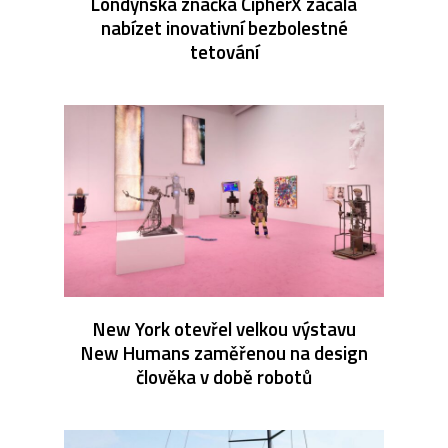
Londýnská značka CipherX začala
nabízet inovativní bezbolestné
tetování
New York otevřel velkou výstavu
New Humans zaměřenou na design
člověka v době robotů