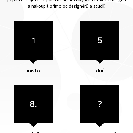
a nakoupit přímo od designérů a studií.
1
5
místo
dní
8.
?