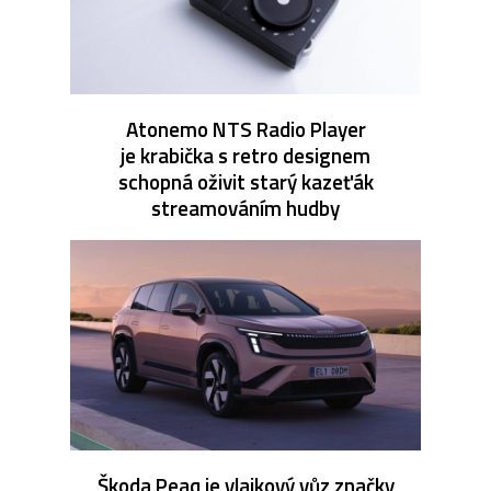
Atonemo NTS Radio Player
je krabička s retro designem
schopná oživit starý kazeťák
streamováním hudby
Škoda Peaq je vlajkový vůz značky