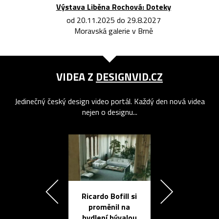
Výstava Liběna Rochová: Doteky
od 20.11.2025 do 29.8.2027
Moravská galerie v Brně
VIDEA Z
DESIGNVID.CZ
Jedinečný český design video portál. Každý den nová videa
nejen o designu...
Ricardo Bofill si
Přichází ten
proměnil na
propracovan
bydlení bývalou
elektronic