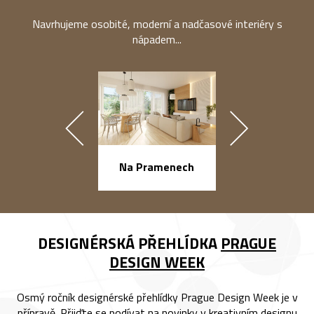
Navrhujeme osobité, moderní a nadčasové interiéry s
nápadem...
náměstí Na Ba
Na Pramenech
DESIGNÉRSKÁ PŘEHLÍDKA
PRAGUE
DESIGN WEEK
Osmý ročník designérské přehlídky Prague Design Week je v
přípravě. Přijďte se podívat na novinky v kreativním designu