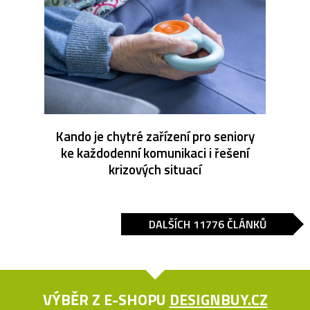
Kando je chytré zařízení pro seniory
ke každodenní komunikaci i řešení
krizových situací
DALŠÍCH 11776 ČLÁNKŮ
VÝBĚR Z E-SHOPU
DESIGNBUY.CZ