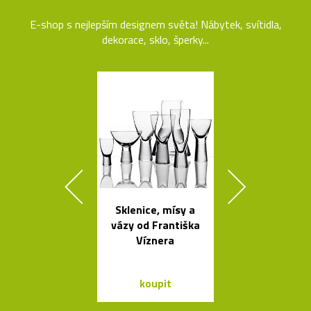
E-shop s nejlepším designem světa! Nábytek, svítidla,
dekorace, sklo, šperky...
Sklenice, mísy a
Tečkami zdo
vázy od Františka
křišťálová ko
Víznera
od Olgoj Cho
koupit
koupit