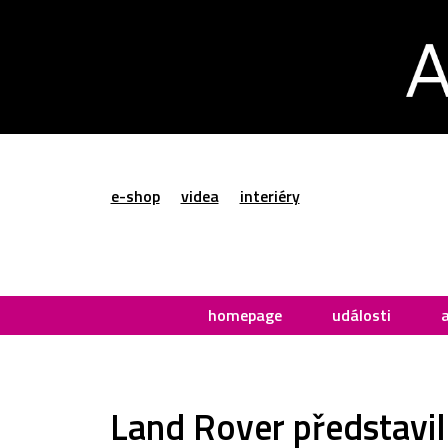
e-shop
videa
interiéry
homepage
události
Land Rover představil