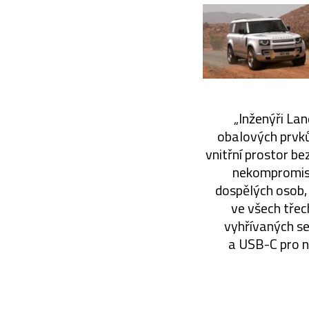
„Inženýři La
obalových prvků 
vnitřní prostor be
nekompromisní
dospělých osob,
ve všech třech
vyhřívaných se
a USB-C pro na