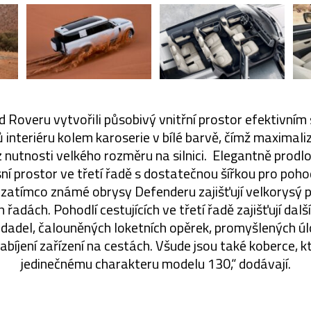
nd Roveru vytvořili působivý vnitřní prostor efektivní
interiéru kolem karoserie v bílé barvě, čímž maximali
z nutnosti velkého rozměru na silnici. Elegantně prod
 prostor ve třetí řadě s dostatečnou šířkou pro pohod
 zatímco známé obrysy Defenderu zajišťují velkorysý p
 řadách. Pohodlí cestujících ve třetí řadě zajišťují dalš
dadel, čalouněných loketních opěrek, promyšlených ú
bíjení zařízení na cestách. Všude jsou také koberce, k
jedinečnému charakteru modelu 130,“ dodávají.