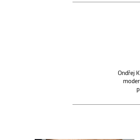
Ondřej K
modern
p