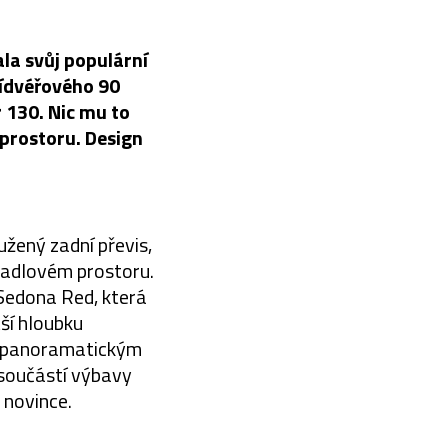
la svůj populární
řídvéřového 90
 130. Nic mu to
 prostoru. Design
žený zadní převis,
azadlovém prostoru.
 Sedona Red, která
ší hloubku
y panoramatickým
 součástí výbavy
 novince.