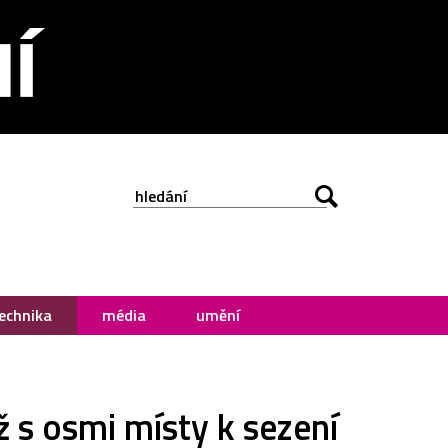
echnika
média
umění
 s osmi místy k sezení