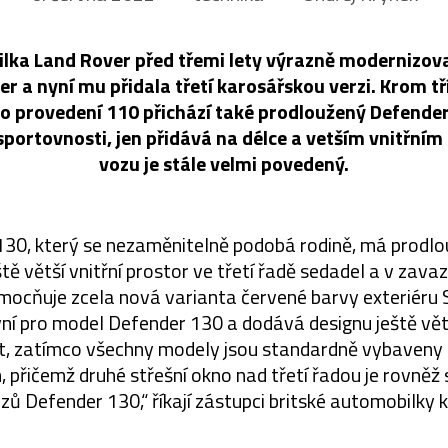
lka Land Rover před třemi lety výrazně modernizova
r a nyní mu přidala třetí karosářskou verzi. Krom t
o provedení 110 přichází také prodloužený Defender
sportovnosti, jen přidává na délce a vetším vnitřním
vozu je stále velmi povedený.
30, který se nezaměnitelně podobá rodině, má prodlou
ště větší vnitřní prostor ve třetí řadě sedadel a v zav
umocňuje zcela nová varianta červené barvy exteriéru
ivní pro model Defender 130 a dodává designu ještě vět
st, zatímco všechny modely jsou standardně vybaven
 přičemž druhé střešní okno nad třetí řadou je rovněž
zů Defender 130,“ říkají zástupci britské automobilky k