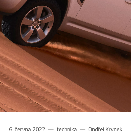
6. června 2022
––
technika
––
Ondřej Krynek