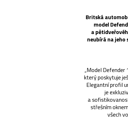
Britská automobi
model Defende
a pětidveřovéh
neubírá na jeho 
„Model Defender 1
který poskytuje je
Elegantní profil 
je exkluz
a sofistikovano
střešním oknem,
všech vo