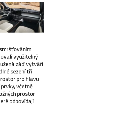
m smršťováním
zovali využitelný
loužená záď vytváří
lné sezení tří
rostor pro hlavu
í prvky, včetně
ložných prostor
teré odpovídají