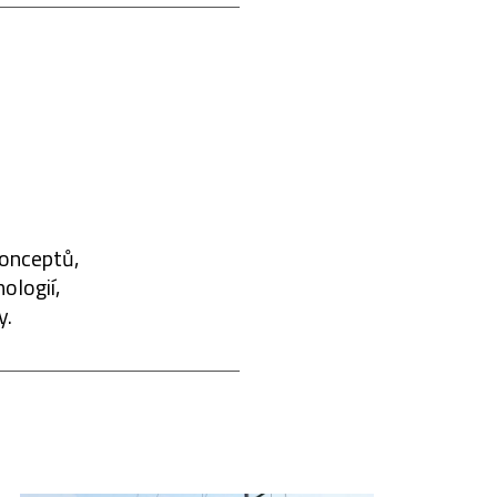
konceptů,
ologií,
y.