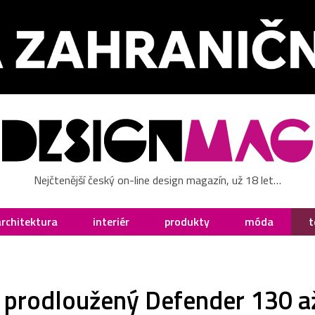
Nejčtenější český on-line design magazín, už 18 let…
architektura
interiér
produkty
móda
t
 prodloužený Defender 130 až