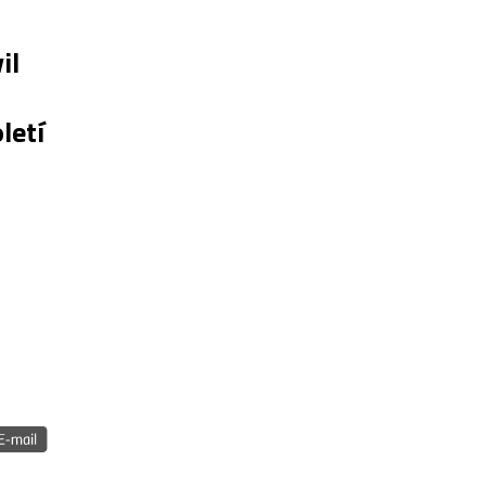
il
letí