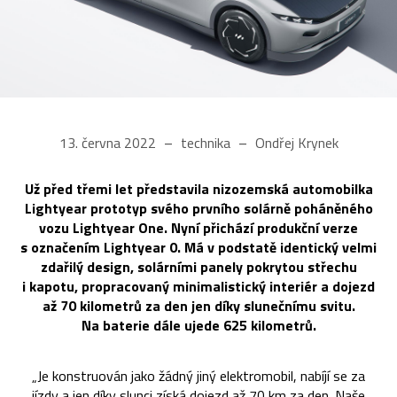
13. června 2022
technika
Ondřej Krynek
Už před třemi let představila nizozemská automobilka
Lightyear prototyp svého prvního solárně poháněného
vozu Lightyear One. Nyní přichází produkční verze
s označením Lightyear 0. Má v podstatě identický velmi
zdařilý design, solárními panely pokrytou střechu
i kapotu, propracovaný minimalistický interiér a dojezd
až 70 kilometrů za den jen díky slunečnímu svitu.
Na baterie dále ujede 625 kilometrů.
„Je konstruován jako žádný jiný elektromobil, nabíjí se za
jízdy a jen díky slunci získá dojezd až 70 km za den. Naše