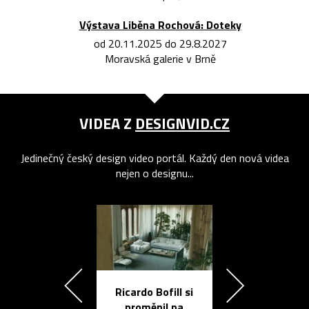
Výstava Liběna Rochová: Doteky
od 20.11.2025 do 29.8.2027
Moravská galerie v Brně
VIDEA Z
DESIGNVID.CZ
Jedinečný český design video portál. Každý den nová videa
nejen o designu...
Ricardo Bofill si
Přichází ten
proměnil na
propracovan