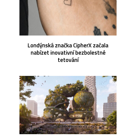
Londýnská značka CipherX začala
nabízet inovativní bezbolestné
tetování