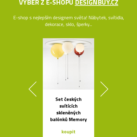
VÝBĚR Z E-SHOPU
DESIGNBUY.CZ
E-shop s nejlepším designem světa! Nábytek, svítidla,
dekorace, sklo, šperky...
Set českých
Poctivé hlin
svítících
věšáky Arro
skleněných
černé a bí
balónků Memory
koupit
koupit