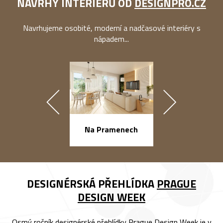
NÁVRHY INTERIÉRŮ OD
DESIGNPRO.CZ
Navrhujeme osobité, moderní a nadčasové interiéry s
nápadem...
náměstí Na Ba
Na Pramenech
DESIGNÉRSKÁ PŘEHLÍDKA
PRAGUE
DESIGN WEEK
Osmý ročník designérské přehlídky Prague Design Week je v