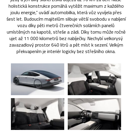
holistická konstrukce pomáhá vytěžit maximum z každého
joulu energie,“ uvádí automobilka, která vůz vyvíjela přes
šest let. Budoucím majitelům slibuje větší svobodu v nabíjení
vozu díky pěti metrů čtverečních solárních panelů
umístěných na kapotě, střeše a zádi. Díky tomu může ročně
ujet až 11 000 kilometrů bez nabíječky. Nechybí velkorysý
zavazadlový prostor 640 litrů a pět míst k sezení. Velkým
překvapením je interiér logicky bez střešního okna.