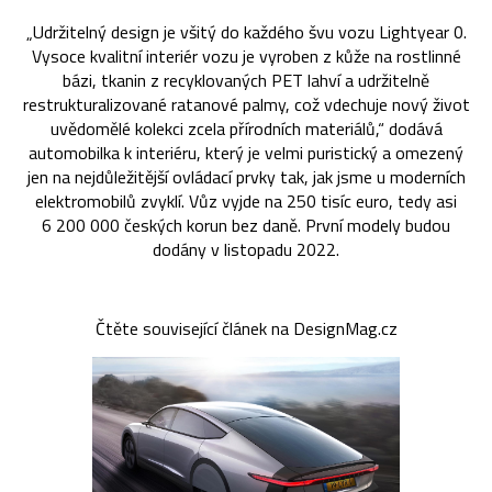
„Udržitelný design je všitý do každého švu vozu Lightyear 0.
Vysoce kvalitní interiér vozu je vyroben z kůže na rostlinné
bázi, tkanin z recyklovaných PET lahví a udržitelně
restrukturalizované ratanové palmy, což vdechuje nový život
uvědomělé kolekci zcela přírodních materiálů,“ dodává
automobilka k interiéru, který je velmi puristický a omezený
jen na nejdůležitější ovládací prvky tak, jak jsme u moderních
elektromobilů zvyklí. Vůz vyjde na 250 tisíc euro, tedy asi
6 200 000 českých korun bez daně. První modely budou
dodány v listopadu 2022.
Čtěte související článek na DesignMag.cz